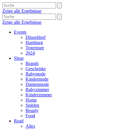
Zeige alle Ergebnisse
Zeige alle Ergebnisse
Events
Düsseldorf
Hamburg
Tegernsee
2024
Shop
Brands
Geschenke
Babymode
Kindermode
Damenmode
Babyzimmer
Kinderzimmer
Home
Spielen
Beauty
Food
Read
Alles