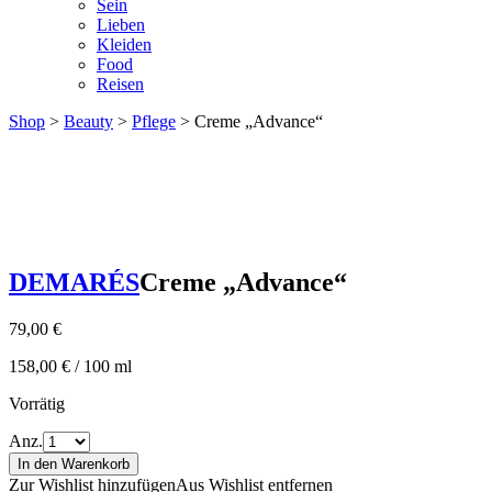
Sein
Lieben
Kleiden
Food
Reisen
Shop
>
Beauty
>
Pflege
> Creme „Advance“
DEMARÉS
Creme „Advance“
79,00
€
158,00
€
/
100
ml
Vorrätig
Anz.
In den Warenkorb
Zur Wishlist hinzufügen
Aus Wishlist entfernen