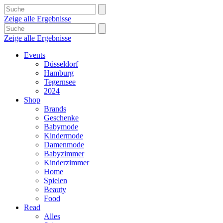
Zeige alle Ergebnisse
Zeige alle Ergebnisse
Events
Düsseldorf
Hamburg
Tegernsee
2024
Shop
Brands
Geschenke
Babymode
Kindermode
Damenmode
Babyzimmer
Kinderzimmer
Home
Spielen
Beauty
Food
Read
Alles