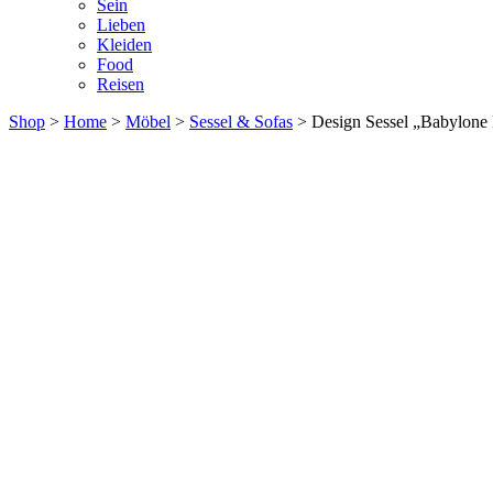
Sein
Lieben
Kleiden
Food
Reisen
Shop
>
Home
>
Möbel
>
Sessel & Sofas
> Design Sessel „Babylone 