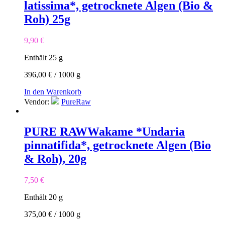
latissima*, getrocknete Algen (Bio &
Roh) 25g
9,90
€
Enthält 25
g
396,00
€
/
1000
g
In den Warenkorb
Vendor:
PureRaw
PURE RAW
Wakame *Undaria
pinnatifida*, getrocknete Algen (Bio
& Roh), 20g
7,50
€
Enthält 20
g
375,00
€
/
1000
g