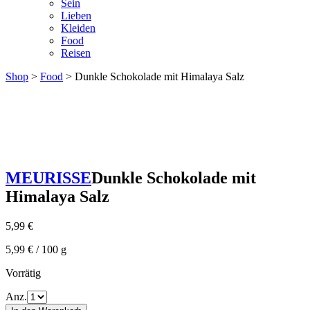
Sein
Lieben
Kleiden
Food
Reisen
Shop
>
Food
> Dunkle Schokolade mit Himalaya Salz
MEURISSE
Dunkle Schokolade mit
Himalaya Salz
5,99
€
5,99
€
/
100
g
Vorrätig
Anz.