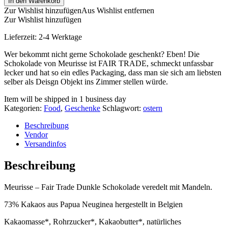
In den Warenkorb
Zur Wishlist hinzufügen
Aus Wishlist entfernen
Zur Wishlist hinzufügen
Lieferzeit:
2-4 Werktage
Wer bekommt nicht gerne Schokolade geschenkt? Eben! Die
Schokolade von Meurisse ist FAIR TRADE, schmeckt unfassbar
lecker und hat so ein edles Packaging, dass man sie sich am liebsten
selber als Deisgn Objekt ins Zimmer stellen würde.
Item will be shipped in 1 business day
Kategorien:
Food
,
Geschenke
Schlagwort:
ostern
Beschreibung
Vendor
Versandinfos
Beschreibung
Meurisse – Fair Trade Dunkle Schokolade veredelt mit Mandeln.
73% Kakaos aus Papua Neuginea hergestellt in Belgien
Kakaomasse*, Rohrzucker*, Kakaobutter*, natürliches