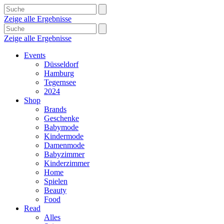
Zeige alle Ergebnisse
Zeige alle Ergebnisse
Events
Düsseldorf
Hamburg
Tegernsee
2024
Shop
Brands
Geschenke
Babymode
Kindermode
Damenmode
Babyzimmer
Kinderzimmer
Home
Spielen
Beauty
Food
Read
Alles