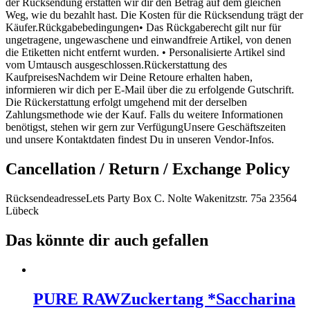
der Rücksendung erstatten wir dir den Betrag auf dem gleichen
Weg, wie du bezahlt hast. Die Kosten für die Rücksendung trägt der
Käufer.Rückgabebedingungen• Das Rückgaberecht gilt nur für
ungetragene, ungewaschene und einwandfreie Artikel, von denen
die Etiketten nicht entfernt wurden. • Personalisierte Artikel sind
vom Umtausch ausgeschlossen.Rückerstattung des
KaufpreisesNachdem wir Deine Retoure erhalten haben,
informieren wir dich per E-Mail über die zu erfolgende Gutschrift.
Die Rückerstattung erfolgt umgehend mit der derselben
Zahlungsmethode wie der Kauf. Falls du weitere Informationen
benötigst, stehen wir gern zur VerfügungUnsere Geschäftszeiten
und unsere Kontaktdaten findest Du in unseren Vendor-Infos.
Cancellation / Return / Exchange Policy
RücksendeadresseLets Party Box C. Nolte Wakenitzstr. 75a 23564
Lübeck
Das könnte dir auch gefallen
PURE RAW
Zuckertang *Saccharina