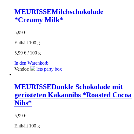
MEURISSE
Milchschokolade
*Creamy Milk*
5,99
€
Enthält 100
g
5,99
€
/
100
g
In den Warenkorb
Vendor:
lets party box
MEURISSE
Dunkle Schokolade mit
gerösteten Kakaonibs *Roasted Cocoa
Nibs*
5,99
€
Enthält 100
g