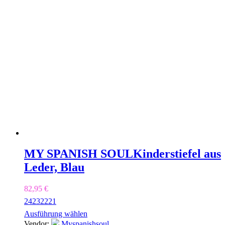
MY SPANISH SOUL
Kinderstiefel aus
Leder, Blau
82,95
€
24
23
22
21
Ausführung wählen
Vendor:
Myspanishsoul