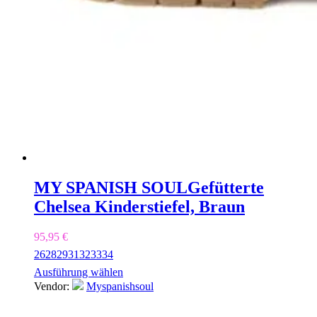
MY SPANISH SOUL
Gefütterte
Chelsea Kinderstiefel, Braun
95,95
€
26
28
29
31
32
33
34
Ausführung wählen
Vendor:
Myspanishsoul