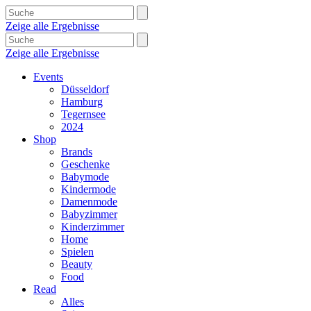
Zeige alle Ergebnisse
Zeige alle Ergebnisse
Events
Düsseldorf
Hamburg
Tegernsee
2024
Shop
Brands
Geschenke
Babymode
Kindermode
Damenmode
Babyzimmer
Kinderzimmer
Home
Spielen
Beauty
Food
Read
Alles