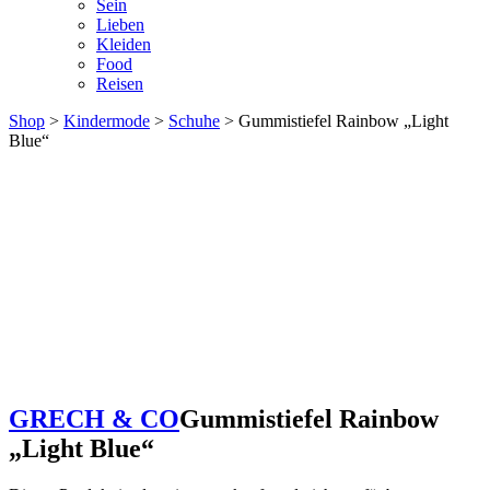
Sein
Lieben
Kleiden
Food
Reisen
Shop
>
Kindermode
>
Schuhe
> Gummistiefel Rainbow „Light
Blue“
GRECH & CO
Gummistiefel Rainbow
„Light Blue“