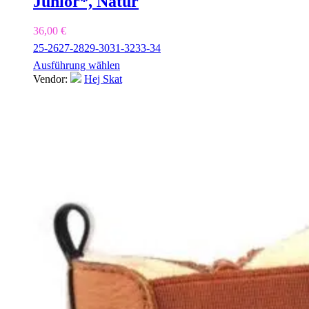
Junior*, Natur
36,00
€
25-26
27-28
29-30
31-32
33-34
Ausführung wählen
Vendor:
Hej Skat