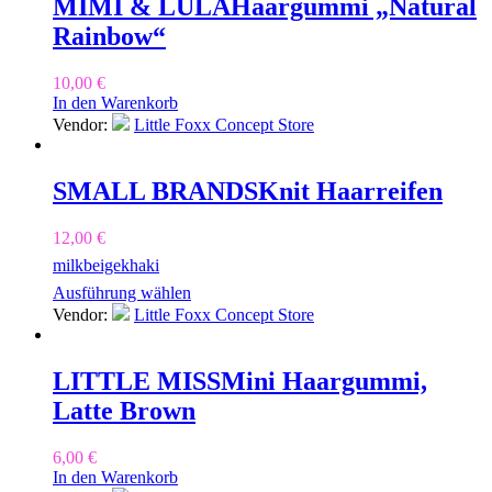
MIMI & LULA
Haargummi „Natural
Rainbow“
10,00
€
In den Warenkorb
Vendor:
Little Foxx Concept Store
SMALL BRANDS
Knit Haarreifen
12,00
€
milk
beige
khaki
Ausführung wählen
Vendor:
Little Foxx Concept Store
LITTLE MISS
Mini Haargummi,
Latte Brown
6,00
€
In den Warenkorb