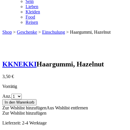
Sein
Lieben
Kleiden
Food
Reisen
Shop
>
Geschenke
>
Einschulung
> Haargummi, Hazelnut
KKNEKKI
Haargummi, Hazelnut
3,50
€
Vorrätig
Anz.
In den Warenkorb
Zur Wishlist hinzufügen
Aus Wishlist entfernen
Zur Wishlist hinzufügen
Lieferzeit:
2-4 Werktage