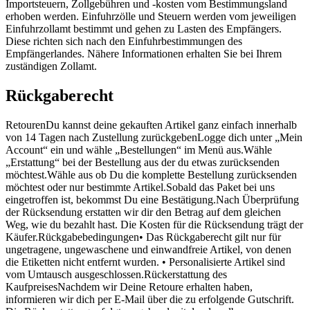
Importsteuern, Zollgebühren und -kosten vom Bestimmungsland
erhoben werden. Einfuhrzölle und Steuern werden vom jeweiligen
Einfuhrzollamt bestimmt und gehen zu Lasten des Empfängers.
Diese richten sich nach den Einfuhrbestimmungen des
Empfängerlandes. Nähere Informationen erhalten Sie bei Ihrem
zuständigen Zollamt.
Rückgaberecht
RetourenDu kannst deine gekauften Artikel ganz einfach innerhalb
von 14 Tagen nach Zustellung zurückgebenLogge dich unter „Mein
Account“ ein und wähle „Bestellungen“ im Menü aus.Wähle
„Erstattung“ bei der Bestellung aus der du etwas zurücksenden
möchtest.Wähle aus ob Du die komplette Bestellung zurücksenden
möchtest oder nur bestimmte Artikel.Sobald das Paket bei uns
eingetroffen ist, bekommst Du eine Bestätigung.Nach Überprüfung
der Rücksendung erstatten wir dir den Betrag auf dem gleichen
Weg, wie du bezahlt hast. Die Kosten für die Rücksendung trägt der
Käufer.Rückgabebedingungen• Das Rückgaberecht gilt nur für
ungetragene, ungewaschene und einwandfreie Artikel, von denen
die Etiketten nicht entfernt wurden. • Personalisierte Artikel sind
vom Umtausch ausgeschlossen.Rückerstattung des
KaufpreisesNachdem wir Deine Retoure erhalten haben,
informieren wir dich per E-Mail über die zu erfolgende Gutschrift.