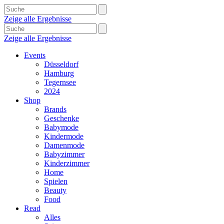
Zeige alle Ergebnisse
Zeige alle Ergebnisse
Events
Düsseldorf
Hamburg
Tegernsee
2024
Shop
Brands
Geschenke
Babymode
Kindermode
Damenmode
Babyzimmer
Kinderzimmer
Home
Spielen
Beauty
Food
Read
Alles