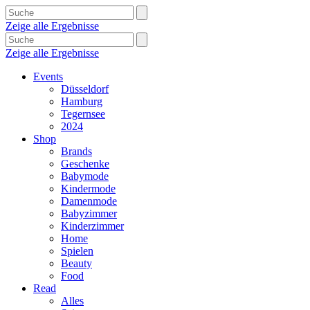
Zeige alle Ergebnisse
Zeige alle Ergebnisse
Events
Düsseldorf
Hamburg
Tegernsee
2024
Shop
Brands
Geschenke
Babymode
Kindermode
Damenmode
Babyzimmer
Kinderzimmer
Home
Spielen
Beauty
Food
Read
Alles