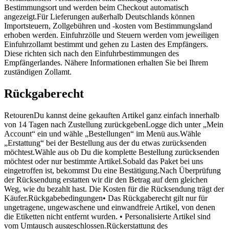
Bestimmungsort und werden beim Checkout automatisch
angezeigt.Für Lieferungen außerhalb Deutschlands können
Importsteuern, Zollgebühren und -kosten vom Bestimmungsland
erhoben werden. Einfuhrzölle und Steuern werden vom jeweiligen
Einfuhrzollamt bestimmt und gehen zu Lasten des Empfängers.
Diese richten sich nach den Einfuhrbestimmungen des
Empfängerlandes. Nähere Informationen erhalten Sie bei Ihrem
zuständigen Zollamt.
Rückgaberecht
RetourenDu kannst deine gekauften Artikel ganz einfach innerhalb
von 14 Tagen nach Zustellung zurückgebenLogge dich unter „Mein
Account“ ein und wähle „Bestellungen“ im Menü aus.Wähle
„Erstattung“ bei der Bestellung aus der du etwas zurücksenden
möchtest.Wähle aus ob Du die komplette Bestellung zurücksenden
möchtest oder nur bestimmte Artikel.Sobald das Paket bei uns
eingetroffen ist, bekommst Du eine Bestätigung.Nach Überprüfung
der Rücksendung erstatten wir dir den Betrag auf dem gleichen
Weg, wie du bezahlt hast. Die Kosten für die Rücksendung trägt der
Käufer.Rückgabebedingungen• Das Rückgaberecht gilt nur für
ungetragene, ungewaschene und einwandfreie Artikel, von denen
die Etiketten nicht entfernt wurden. • Personalisierte Artikel sind
vom Umtausch ausgeschlossen.Rückerstattung des