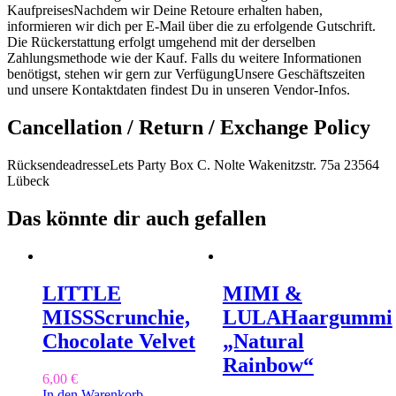
KaufpreisesNachdem wir Deine Retoure erhalten haben,
informieren wir dich per E-Mail über die zu erfolgende Gutschrift.
Die Rückerstattung erfolgt umgehend mit der derselben
Zahlungsmethode wie der Kauf. Falls du weitere Informationen
benötigst, stehen wir gern zur VerfügungUnsere Geschäftszeiten
und unsere Kontaktdaten findest Du in unseren Vendor-Infos.
Cancellation / Return / Exchange Policy
RücksendeadresseLets Party Box C. Nolte Wakenitzstr. 75a 23564
Lübeck
Das könnte dir auch gefallen
LITTLE
MIMI &
MISS
Scrunchie,
LULA
Haargummi
Chocolate Velvet
„Natural
Rainbow“
6,00
€
In den Warenkorb