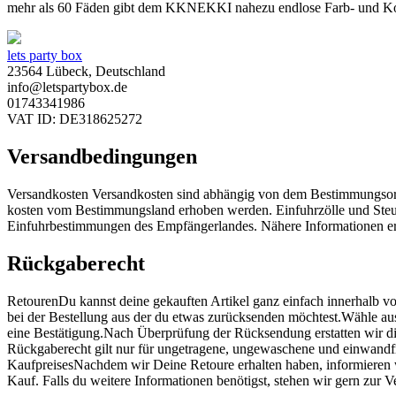
mehr als 60 Fäden gibt dem KKNEKKI nahezu endlose Farb- und Ko
lets party box
23564 Lübeck, Deutschland
info@letspartybox.de
01743341986
VAT ID: DE318625272
Versandbedingungen
Versandkosten Versandkosten sind abhängig von dem Bestimmungsort
kosten vom Bestimmungsland erhoben werden. Einfuhrzölle und Steue
Einfuhrbestimmungen des Empfängerlandes. Nähere Informationen erh
Rückgaberecht
RetourenDu kannst deine gekauften Artikel ganz einfach innerhalb 
bei der Bestellung aus der du etwas zurücksenden möchtest.Wähle au
eine Bestätigung.Nach Überprüfung der Rücksendung erstatten wir d
Rückgaberecht gilt nur für ungetragene, ungewaschene und einwandfre
KaufpreisesNachdem wir Deine Retoure erhalten haben, informieren w
Kauf. Falls du weitere Informationen benötigst, stehen wir gern zur