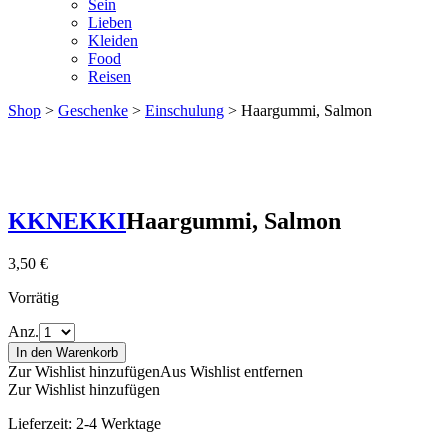
Sein
Lieben
Kleiden
Food
Reisen
Shop
>
Geschenke
>
Einschulung
> Haargummi, Salmon
KKNEKKI
Haargummi, Salmon
3,50
€
Vorrätig
Anz.
In den Warenkorb
Zur Wishlist hinzufügen
Aus Wishlist entfernen
Zur Wishlist hinzufügen
Lieferzeit:
2-4 Werktage