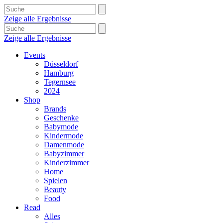
Zeige alle Ergebnisse
Zeige alle Ergebnisse
Events
Düsseldorf
Hamburg
Tegernsee
2024
Shop
Brands
Geschenke
Babymode
Kindermode
Damenmode
Babyzimmer
Kinderzimmer
Home
Spielen
Beauty
Food
Read
Alles