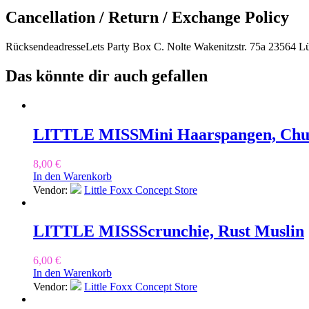
Cancellation / Return / Exchange Policy
RücksendeadresseLets Party Box C. Nolte Wakenitzstr. 75a 23564 L
Das könnte dir auch gefallen
LITTLE MISS
Mini Haarspangen, Ch
8,00
€
In den Warenkorb
Vendor:
Little Foxx Concept Store
LITTLE MISS
Scrunchie, Rust Muslin
6,00
€
In den Warenkorb
Vendor:
Little Foxx Concept Store