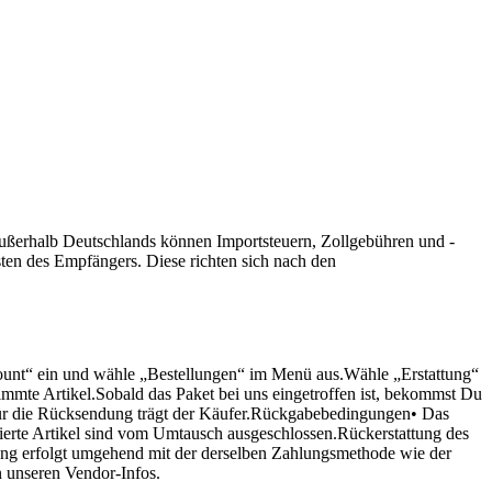
ßerhalb Deutschlands können Importsteuern, Zollgebühren und -
en des Empfängers. Diese richten sich nach den
ount“ ein und wähle „Bestellungen“ im Menü aus.Wähle „Erstattung“
mmte Artikel.Sobald das Paket bei uns eingetroffen ist, bekommst Du
 für die Rücksendung trägt der Käufer.Rückgabebedingungen• Das
sierte Artikel sind vom Umtausch ausgeschlossen.Rückerstattung des
tung erfolgt umgehend mit der derselben Zahlungsmethode wie der
n unseren Vendor-Infos.