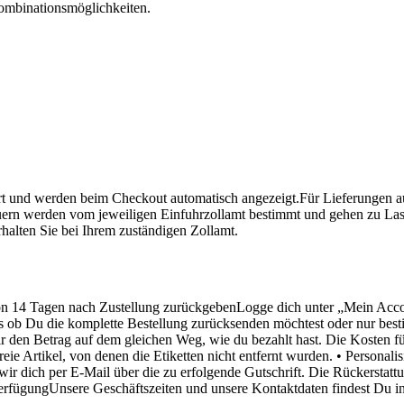
mbinationsmöglichkeiten.
 und werden beim Checkout automatisch angezeigt.Für Lieferungen au
rn werden vom jeweiligen Einfuhrzollamt bestimmt und gehen zu Last
alten Sie bei Ihrem zuständigen Zollamt.
von 14 Tagen nach Zustellung zurückgebenLogge dich unter „Mein Acc
s ob Du die komplette Bestellung zurücksenden möchtest oder nur besti
ir den Betrag auf dem gleichen Weg, wie du bezahlt hast. Die Kosten
ie Artikel, von denen die Etiketten nicht entfernt wurden. • Personali
ir dich per E-Mail über die zu erfolgende Gutschrift. Die Rückerstat
 VerfügungUnsere Geschäftszeiten und unsere Kontaktdaten findest Du i