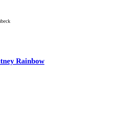
übeck
utney Rainbow