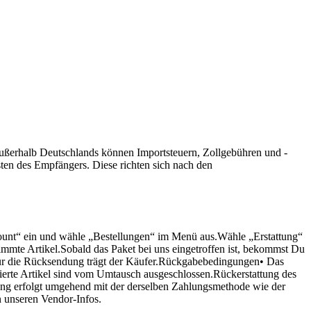
ßerhalb Deutschlands können Importsteuern, Zollgebühren und -
en des Empfängers. Diese richten sich nach den
ount“ ein und wähle „Bestellungen“ im Menü aus.Wähle „Erstattung“
mmte Artikel.Sobald das Paket bei uns eingetroffen ist, bekommst Du
 für die Rücksendung trägt der Käufer.Rückgabebedingungen• Das
sierte Artikel sind vom Umtausch ausgeschlossen.Rückerstattung des
tung erfolgt umgehend mit der derselben Zahlungsmethode wie der
n unseren Vendor-Infos.