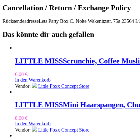
Cancellation / Return / Exchange Policy
RücksendeadresseLets Party Box C. Nolte Wakenitzstr. 75a 23564 L
Das könnte dir auch gefallen
LITTLE MISS
Scrunchie, Coffee Musl
6,00
€
In den Warenkorb
Vendor:
Little Foxx Concept Store
LITTLE MISS
Mini Haarspangen, Ch
8,00
€
In den Warenkorb
Vendor:
Little Foxx Concept Store