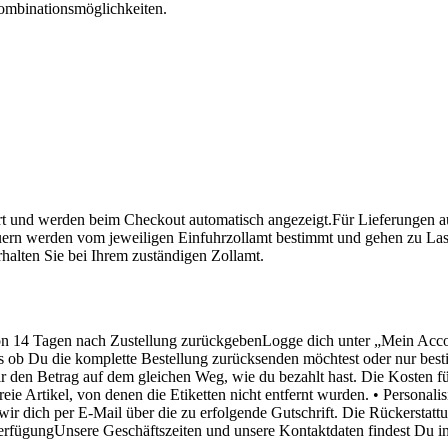
mbinationsmöglichkeiten.
 und werden beim Checkout automatisch angezeigt.Für Lieferungen au
rn werden vom jeweiligen Einfuhrzollamt bestimmt und gehen zu Last
alten Sie bei Ihrem zuständigen Zollamt.
von 14 Tagen nach Zustellung zurückgebenLogge dich unter „Mein Acc
s ob Du die komplette Bestellung zurücksenden möchtest oder nur besti
ir den Betrag auf dem gleichen Weg, wie du bezahlt hast. Die Kosten
ie Artikel, von denen die Etiketten nicht entfernt wurden. • Personali
ir dich per E-Mail über die zu erfolgende Gutschrift. Die Rückerstat
 VerfügungUnsere Geschäftszeiten und unsere Kontaktdaten findest Du i