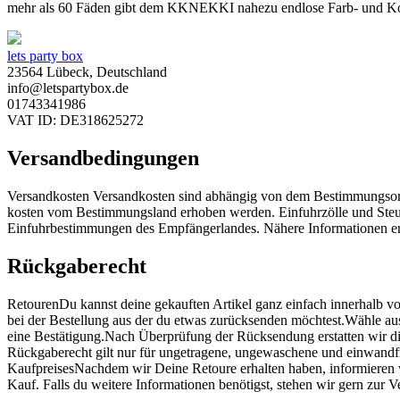
mehr als 60 Fäden gibt dem KKNEKKI nahezu endlose Farb- und Ko
lets party box
23564 Lübeck, Deutschland
info@letspartybox.de
01743341986
VAT ID: DE318625272
Versandbedingungen
Versandkosten Versandkosten sind abhängig von dem Bestimmungsort
kosten vom Bestimmungsland erhoben werden. Einfuhrzölle und Steue
Einfuhrbestimmungen des Empfängerlandes. Nähere Informationen erh
Rückgaberecht
RetourenDu kannst deine gekauften Artikel ganz einfach innerhalb 
bei der Bestellung aus der du etwas zurücksenden möchtest.Wähle au
eine Bestätigung.Nach Überprüfung der Rücksendung erstatten wir d
Rückgaberecht gilt nur für ungetragene, ungewaschene und einwandfre
KaufpreisesNachdem wir Deine Retoure erhalten haben, informieren w
Kauf. Falls du weitere Informationen benötigst, stehen wir gern zur