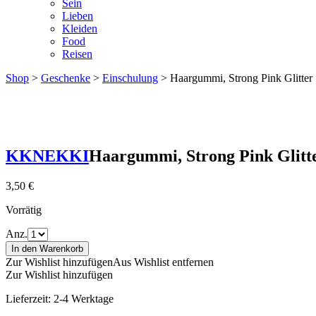
Sein
Lieben
Kleiden
Food
Reisen
Shop
>
Geschenke
>
Einschulung
> Haargummi, Strong Pink Glitter
KKNEKKI
Haargummi, Strong Pink Glitt
3,50
€
Vorrätig
Anz.
In den Warenkorb
Zur Wishlist hinzufügen
Aus Wishlist entfernen
Zur Wishlist hinzufügen
Lieferzeit:
2-4 Werktage