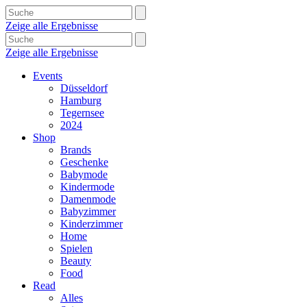
Zeige alle Ergebnisse
Zeige alle Ergebnisse
Events
Düsseldorf
Hamburg
Tegernsee
2024
Shop
Brands
Geschenke
Babymode
Kindermode
Damenmode
Babyzimmer
Kinderzimmer
Home
Spielen
Beauty
Food
Read
Alles