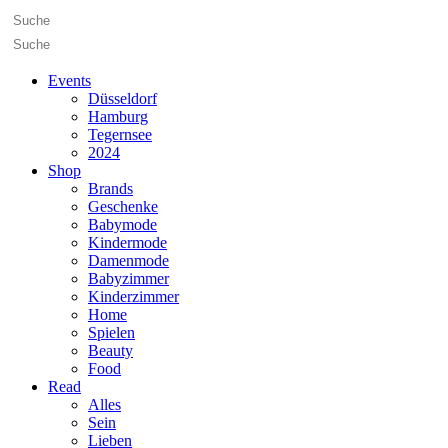
Events
Düsseldorf
Hamburg
Tegernsee
2024
Shop
Brands
Geschenke
Babymode
Kindermode
Damenmode
Babyzimmer
Kinderzimmer
Home
Spielen
Beauty
Food
Read
Alles
Sein
Lieben