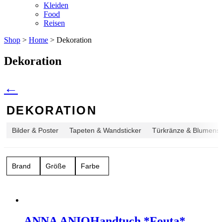
Kleiden
Food
Reisen
Shop
>
Home
> Dekoration
Dekoration
←
DEKORATION
Bilder & Poster
Tapeten & Wandsticker
Türkränze & Blumen
Brand
Größe
Farbe
ANNA ANIQ
Handtuch *Fouta*