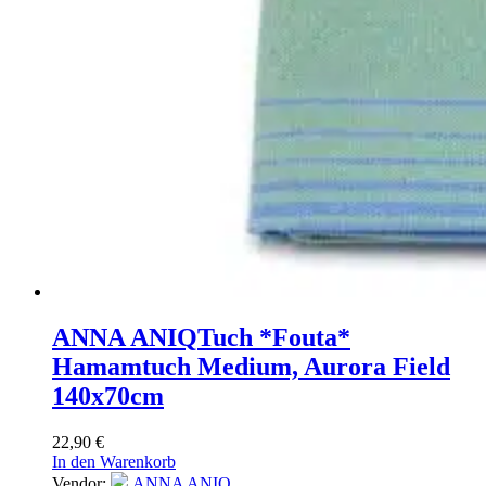
ANNA ANIQ
Tuch *Fouta*
Hamamtuch Medium, Aurora Field
140x70cm
22,90
€
In den Warenkorb
Vendor:
ANNA ANIQ