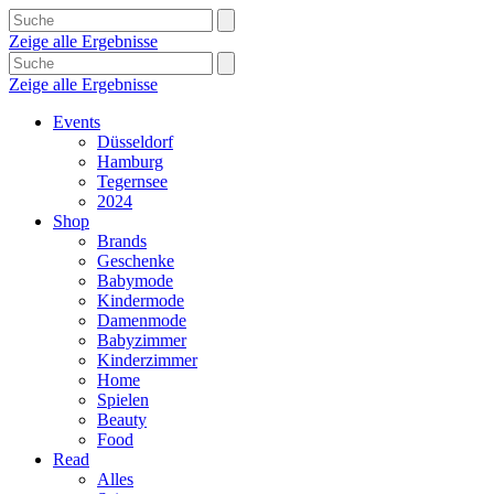
Zeige alle Ergebnisse
Zeige alle Ergebnisse
Events
Düsseldorf
Hamburg
Tegernsee
2024
Shop
Brands
Geschenke
Babymode
Kindermode
Damenmode
Babyzimmer
Kinderzimmer
Home
Spielen
Beauty
Food
Read
Alles