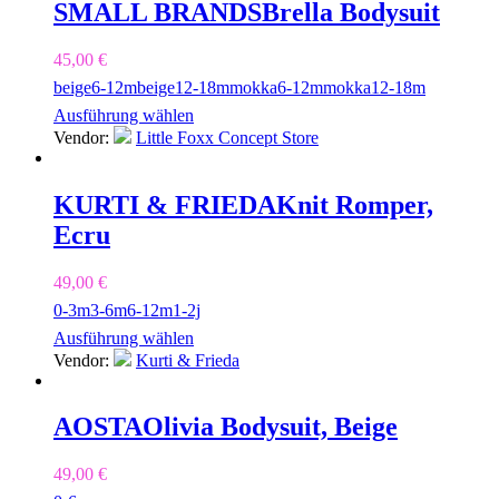
SMALL BRANDS
Brella Bodysuit
45,00
€
beige
6-12m
beige
12-18m
mokka
6-12m
mokka
12-18m
Ausführung wählen
Vendor:
Little Foxx Concept Store
KURTI & FRIEDA
Knit Romper,
Ecru
49,00
€
0-3m
3-6m
6-12m
1-2j
Ausführung wählen
Vendor:
Kurti & Frieda
AOSTA
Olivia Bodysuit, Beige
49,00
€