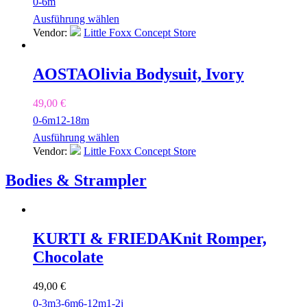
0-6m
Ausführung wählen
Vendor:
Little Foxx Concept Store
AOSTA
Olivia Bodysuit, Ivory
49,00
€
0-6m
12-18m
Ausführung wählen
Vendor:
Little Foxx Concept Store
Bodies & Strampler
KURTI & FRIEDA
Knit Romper,
Chocolate
49,00
€
0-3m
3-6m
6-12m
1-2j