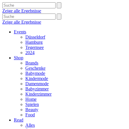
Zeige alle Ergebnisse
Zeige alle Ergebnisse
Events
Düsseldorf
Hamburg
Tegernsee
2024
Shop
Brands
Geschenke
Babymode
Kindermode
Damenmode
Babyzimmer
Kinderzimmer
Home
Spielen
Beauty
Food
Read
Alles