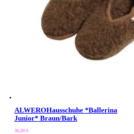
ALWERO
Hausschuhe *Ballerina
Junior* Braun/Bark
36,00
€