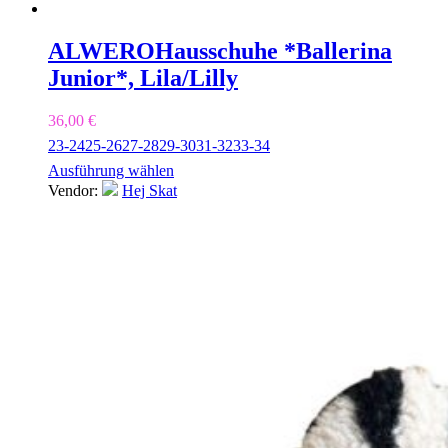
ALWERO
Hausschuhe *Ballerina
Junior*, Lila/Lilly
36,00
€
23-24
25-26
27-28
29-30
31-32
33-34
Ausführung wählen
Vendor:
Hej Skat