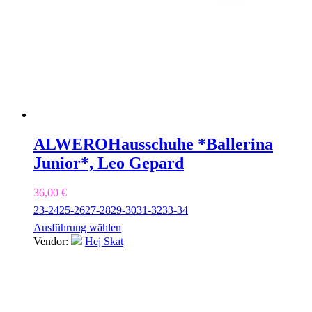
ALWERO
Hausschuhe *Ballerina
Junior*, Leo Gepard
36,00
€
23-24
25-26
27-28
29-30
31-32
33-34
Ausführung wählen
Vendor:
Hej Skat