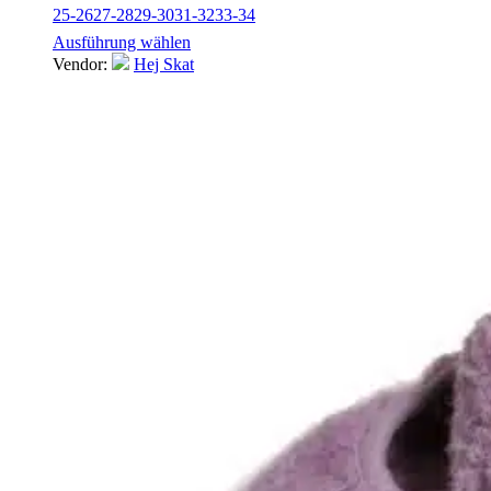
25-26
27-28
29-30
31-32
33-34
Ausführung wählen
Vendor:
Hej Skat