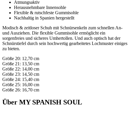
Atmungsaktiv
Herausnehmbare Innensohle
Flexible & rutschfeste Gummisohle
Nachhaltig in Spanien hergestellt
Modisch & zeitloser Schuh mit Schnürsenkeln zum schnellen An-
und Ausziehen. Die flexible Gummisohle ermöglicht ein
sorgenfreies und sicheres Umhertollen. Und auch optisch hat der
Schnürstiefel durch sein hochwertig gearbeitetes Lochmuster einiges
zu bieten.
Größe 20: 12,70 cm
Größe 21: 13,50 cm
Größe 22: 14,00 cm
Größe 23: 14,50 cm
Größe 24: 15,40 cm
Größe 25: 16,00 cm
Größe 26: 16,70 cm
Über MY SPANISH SOUL