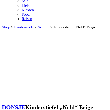
Sein
Lieben
Kleiden
Food
Reisen
Shop
>
Kindermode
>
Schuhe
> Kinderstiefel „Nold“ Beige
DONSJE
Kinderstiefel „Nold“ Beige