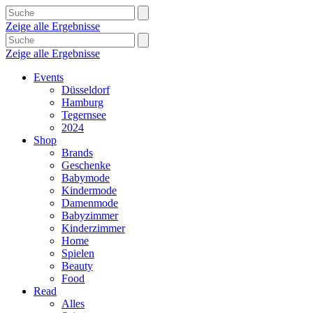
Zeige alle Ergebnisse
Zeige alle Ergebnisse
Events
Düsseldorf
Hamburg
Tegernsee
2024
Shop
Brands
Geschenke
Babymode
Kindermode
Damenmode
Babyzimmer
Kinderzimmer
Home
Spielen
Beauty
Food
Read
Alles