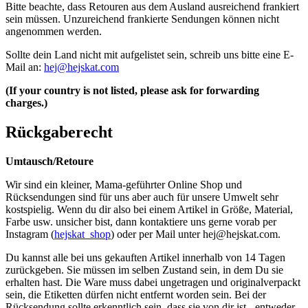
Bitte beachte, dass Retouren aus dem Ausland ausreichend frankiert
sein müssen. Unzureichend frankierte Sendungen können nicht
angenommen werden.
Sollte dein Land nicht mit aufgelistet sein, schreib uns bitte eine E-
Mail an:
hej@hejskat.com
(If your country is not listed, please ask for forwarding
charges.)
Rückgaberecht
Umtausch/Retoure
Wir sind ein kleiner, Mama-geführter Online Shop und
Rücksendungen sind für uns aber auch für unsere Umwelt sehr
kostspielig. Wenn du dir also bei einem Artikel in Größe, Material,
Farbe usw. unsicher bist, dann kontaktiere uns gerne vorab per
Instagram (
hejskat_shop
) oder per Mail unter
hej@hejskat.com
.
Du kannst alle bei uns gekauften Artikel innerhalb von 14 Tagen
zurückgeben. Sie müssen im selben Zustand sein, in dem Du sie
erhalten hast. Die Ware muss dabei ungetragen und originalverpackt
sein, die Etiketten dürfen nicht entfernt worden sein. Bei der
Rücksendung sollte erkenntlich sein, dass sie von dir ist - entweder