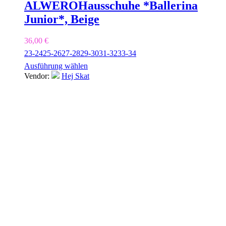
ALWERO
Hausschuhe *Ballerina
Junior*, Beige
36,00
€
23-24
25-26
27-28
29-30
31-32
33-34
Ausführung wählen
Vendor:
Hej Skat