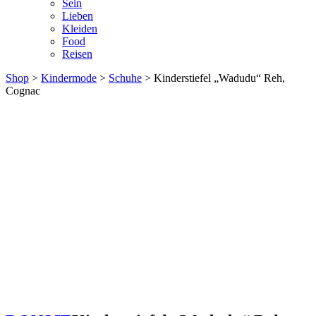
Sein
Lieben
Kleiden
Food
Reisen
Shop
>
Kindermode
>
Schuhe
> Kinderstiefel „Wadudu“ Reh,
Cognac