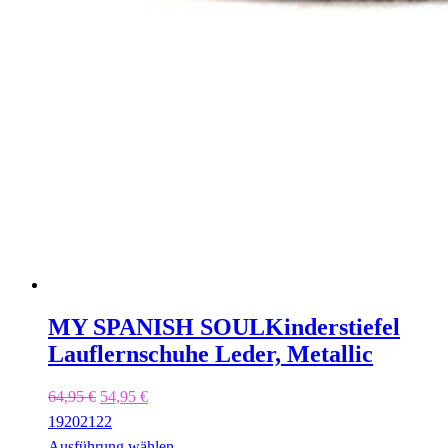
MY SPANISH SOUL
Kinderstiefel
Lauflernschuhe Leder, Metallic
Ursprünglicher
Aktueller
64,95
€
54,95
€
Preis
Preis
19
20
21
22
war:
ist:
Ausführung wählen