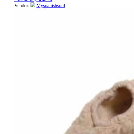
64,95 €
54,95 €.
Vendor:
Myspanishsoul