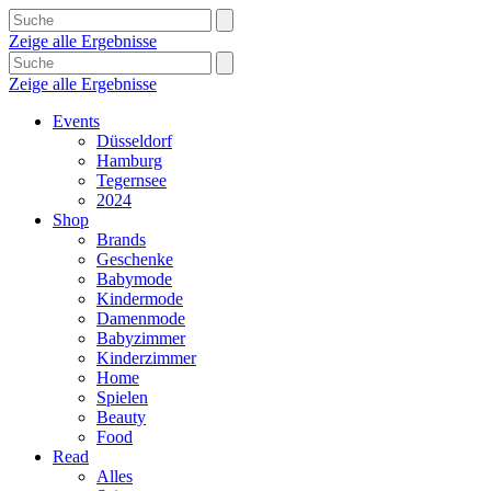
Zeige alle Ergebnisse
Zeige alle Ergebnisse
Events
Düsseldorf
Hamburg
Tegernsee
2024
Shop
Brands
Geschenke
Babymode
Kindermode
Damenmode
Babyzimmer
Kinderzimmer
Home
Spielen
Beauty
Food
Read
Alles