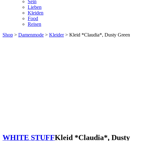
Sein
Lieben
Kleiden
Food
Reisen
Shop
>
Damenmode
>
Kleider
> Kleid *Claudia*, Dusty Green
WHITE STUFF
Kleid *Claudia*, Dusty