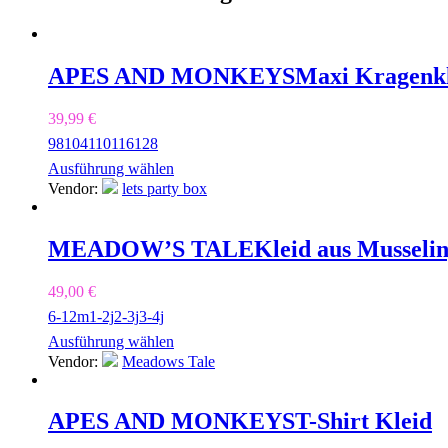
APES AND MONKEYS
Maxi Kragenkl
39,99
€
98
104
110
116
128
Ausführung wählen
Vendor:
lets party box
MEADOW’S TALE
Kleid aus Musselin
49,00
€
6-12m
1-2j
2-3j
3-4j
Ausführung wählen
Vendor:
Meadows Tale
APES AND MONKEYS
T-Shirt Kleid