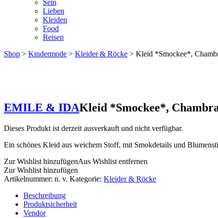
Sein
Lieben
Kleiden
Food
Reisen
Shop
>
Kindermode
>
Kleider & Röcke
> Kleid *Smockee*, Chamb
EMILE & IDA
Kleid *Smockee*, Chambr
Dieses Produkt ist derzeit ausverkauft und nicht verfügbar.
Ein schönes Kleid aus weichem Stoff, mit Smokdetails und Blumensti
Zur Wishlist hinzufügen
Aus Wishlist entfernen
Zur Wishlist hinzufügen
Artikelnummer:
n. v.
Kategorie:
Kleider & Röcke
Beschreibung
Produktsicherheit
Vendor