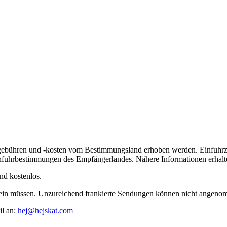
lgebühren und -kosten vom Bestimmungsland erhoben werden. Einfuhrz
nfuhrbestimmungen des Empfängerlandes. Nähere Informationen erhalte
nd kostenlos.
t sein müssen. Unzureichend frankierte Sendungen können nicht angen
il an:
hej@hejskat.com