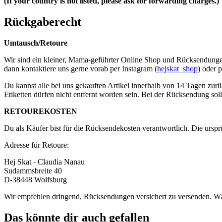
(If your country is not listed, please ask for forwarding charges.)
Rückgaberecht
Umtausch/Retoure
Wir sind ein kleiner, Mama-geführter Online Shop und Rücksendungen s
dann kontaktiere uns gerne vorab per Instagram (
hejskat_shop
) oder 
Du kannst alle bei uns gekauften Artikel innerhalb von 14 Tagen zurü
Etiketten dürfen nicht entfernt worden sein. Bei der Rücksendung soll
RETOUREKOSTEN
Du als Käufer bist für die Rücksendekosten verantwortlich. Die urspr
Adresse für Retoure:
Hej Skat - Claudia Nanau
Sudammsbreite 40
D-38448 Wolfsburg
Wir empfehlen dringend, Rücksendungen versichert zu versenden. Wär
Das könnte dir auch gefallen