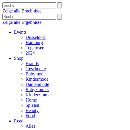
Zeige alle Ergebnisse
Zeige alle Ergebnisse
Events
Düsseldorf
Hamburg
Tegernsee
2024
Shop
Brands
Geschenke
Babymode
Kindermode
Damenmode
Babyzimmer
Kinderzimmer
Home
Spielen
Beauty
Food
Read
Alles