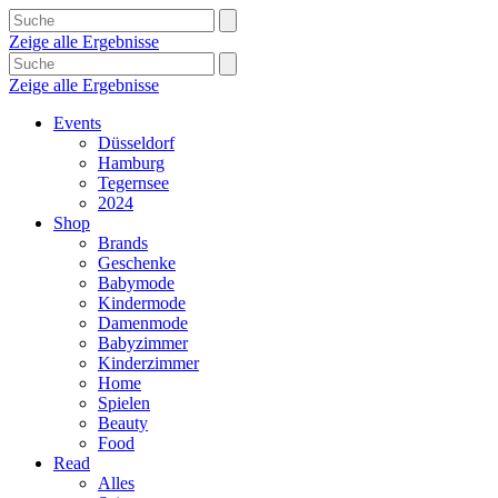
Zeige alle Ergebnisse
Zeige alle Ergebnisse
Events
Düsseldorf
Hamburg
Tegernsee
2024
Shop
Brands
Geschenke
Babymode
Kindermode
Damenmode
Babyzimmer
Kinderzimmer
Home
Spielen
Beauty
Food
Read
Alles