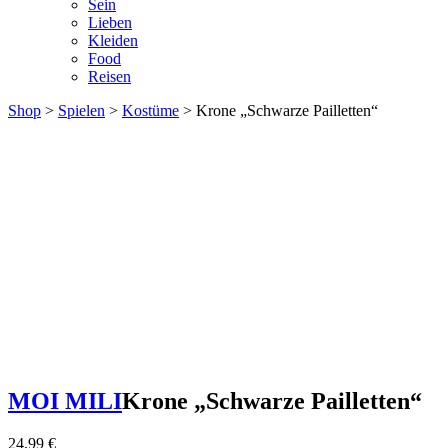
Sein
Lieben
Kleiden
Food
Reisen
Shop
>
Spielen
>
Kostüme
> Krone „Schwarze Pailletten“
MOI MILI
Krone „Schwarze Pailletten“
24,99
€