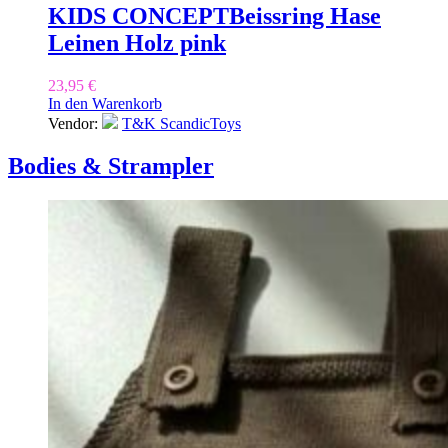
KIDS CONCEPT
Beissring Hase
Leinen Holz pink
23,95
€
In den Warenkorb
Vendor:
T&K ScandicToys
Bodies & Strampler