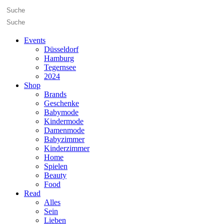
Events
Düsseldorf
Hamburg
Tegernsee
2024
Shop
Brands
Geschenke
Babymode
Kindermode
Damenmode
Babyzimmer
Kinderzimmer
Home
Spielen
Beauty
Food
Read
Alles
Sein
Lieben