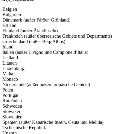
Belgien
Bulgarien
Dänemark (außer Färöer, Grönland)
Estland
Finnland (außer Älandinseln)
Frankreich (außer überseeische Gebiete und Departments)
Griechenland (außer Berg Athos)
Irland
Italien (außer Livigno und Campione d’Italia)
Lettland
Litauen
Luxemburg
Malta
Monaco
Niederlande (außer außereuropäische Gebiete)
Polen
Portugal
Rumänien
Schweden
Slowakei
Slowenien
Spanien (außer Kanarische Inseln, Ceuta und Melilla)
Tschechische Republik
Ungarn