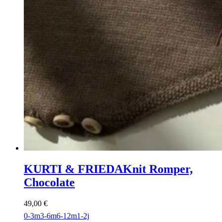
KURTI & FRIEDA
Knit Romper,
Chocolate
49,00
€
0-3m
3-6m
6-12m
1-2j