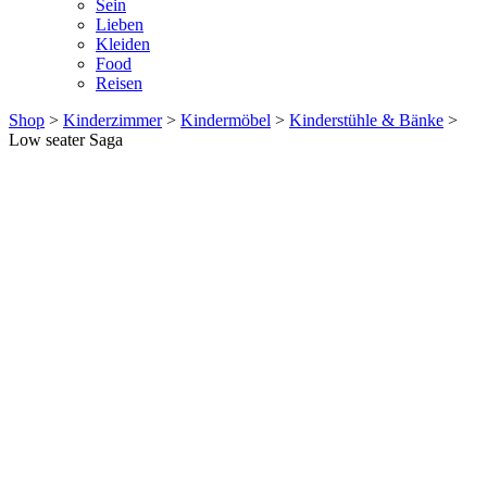
Sein
Lieben
Kleiden
Food
Reisen
Shop
>
Kinderzimmer
>
Kindermöbel
>
Kinderstühle & Bänke
>
Low seater Saga