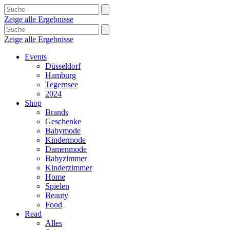
Zeige alle Ergebnisse
Zeige alle Ergebnisse
Events
Düsseldorf
Hamburg
Tegernsee
2024
Shop
Brands
Geschenke
Babymode
Kindermode
Damenmode
Babyzimmer
Kinderzimmer
Home
Spielen
Beauty
Food
Read
Alles