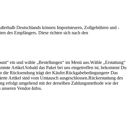
ßerhalb Deutschlands können Importsteuern, Zollgebühren und -
en des Empfängers. Diese richten sich nach den
ount“ ein und wähle „Bestellungen“ im Menü aus.Wähle „Erstattung“
mmte Artikel.Sobald das Paket bei uns eingetroffen ist, bekommst Du
 für die Rücksendung trägt der Käufer.Rückgabebedingungen• Das
sierte Artikel sind vom Umtausch ausgeschlossen.Rückerstattung des
tung erfolgt umgehend mit der derselben Zahlungsmethode wie der
n unseren Vendor-Infos.