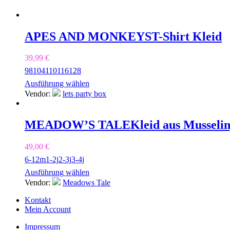
APES AND MONKEYS
T-Shirt Kleid
39,99
€
98
104
110
116
128
Ausführung wählen
Vendor:
lets party box
MEADOW’S TALE
Kleid aus Musselin
49,00
€
6-12m
1-2j
2-3j
3-4j
Ausführung wählen
Vendor:
Meadows Tale
Kontakt
Mein Account
Impressum