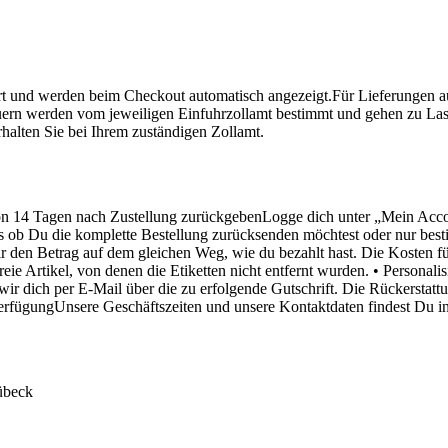
 und werden beim Checkout automatisch angezeigt.Für Lieferungen au
rn werden vom jeweiligen Einfuhrzollamt bestimmt und gehen zu Last
alten Sie bei Ihrem zuständigen Zollamt.
von 14 Tagen nach Zustellung zurückgebenLogge dich unter „Mein Acc
s ob Du die komplette Bestellung zurücksenden möchtest oder nur besti
ir den Betrag auf dem gleichen Weg, wie du bezahlt hast. Die Kosten
ie Artikel, von denen die Etiketten nicht entfernt wurden. • Personali
ir dich per E-Mail über die zu erfolgende Gutschrift. Die Rückerstat
 VerfügungUnsere Geschäftszeiten und unsere Kontaktdaten findest Du i
übeck