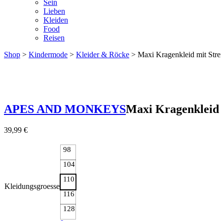
Sein
Lieben
Kleiden
Food
Reisen
Shop
>
Kindermode
>
Kleider & Röcke
> Maxi Kragenkleid mit Stre
APES AND MONKEYS
Maxi Kragenkleid 
39,99
€
98
104
110
Kleidungsgroesse
116
128