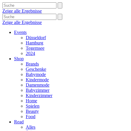
Zeige alle Ergebnisse
Zeige alle Ergebnisse
Events
Düsseldorf
Hamburg
Tegernsee
2024
Shop
Brands
Geschenke
Babymode
Kindermode
Damenmode
Babyzimmer
Kinderzimmer
Home
Spielen
Beauty
Food
Read
Alles