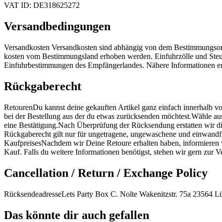
VAT ID: DE318625272
Versandbedingungen
Versandkosten Versandkosten sind abhängig von dem Bestimmungsort
kosten vom Bestimmungsland erhoben werden. Einfuhrzölle und Steue
Einfuhrbestimmungen des Empfängerlandes. Nähere Informationen erh
Rückgaberecht
RetourenDu kannst deine gekauften Artikel ganz einfach innerhalb 
bei der Bestellung aus der du etwas zurücksenden möchtest.Wähle au
eine Bestätigung.Nach Überprüfung der Rücksendung erstatten wir d
Rückgaberecht gilt nur für ungetragene, ungewaschene und einwandfre
KaufpreisesNachdem wir Deine Retoure erhalten haben, informieren w
Kauf. Falls du weitere Informationen benötigst, stehen wir gern zur
Cancellation / Return / Exchange Policy
RücksendeadresseLets Party Box C. Nolte Wakenitzstr. 75a 23564 L
Das könnte dir auch gefallen