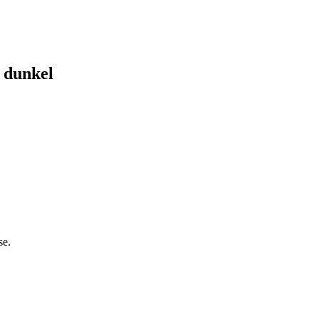
s dunkel
se.