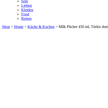
Sein
Lieben
Kleiden
Food
Reisen
Shop
>
Home
>
Küche & Kochen
> Milk Pitcher 450 ml, Türkis dun