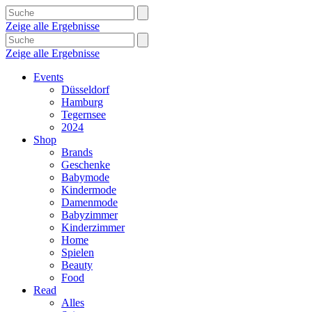
Zeige alle Ergebnisse
Zeige alle Ergebnisse
Events
Düsseldorf
Hamburg
Tegernsee
2024
Shop
Brands
Geschenke
Babymode
Kindermode
Damenmode
Babyzimmer
Kinderzimmer
Home
Spielen
Beauty
Food
Read
Alles