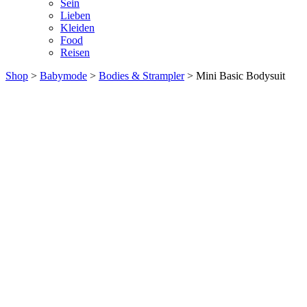
Sein
Lieben
Kleiden
Food
Reisen
Shop
>
Babymode
>
Bodies & Strampler
> Mini Basic Bodysuit