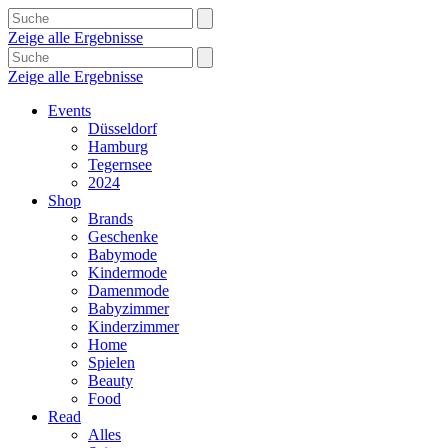
Zeige alle Ergebnisse
Zeige alle Ergebnisse
Events
Düsseldorf
Hamburg
Tegernsee
2024
Shop
Brands
Geschenke
Babymode
Kindermode
Damenmode
Babyzimmer
Kinderzimmer
Home
Spielen
Beauty
Food
Read
Alles