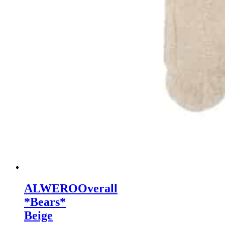
ALWERO
Overall
*Bears*
Beige