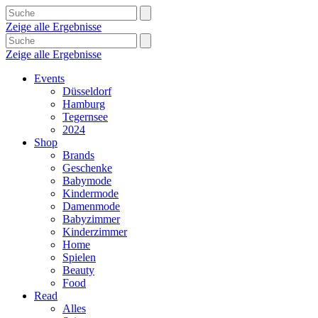
Zeige alle Ergebnisse
Zeige alle Ergebnisse
Events
Düsseldorf
Hamburg
Tegernsee
2024
Shop
Brands
Geschenke
Babymode
Kindermode
Damenmode
Babyzimmer
Kinderzimmer
Home
Spielen
Beauty
Food
Read
Alles