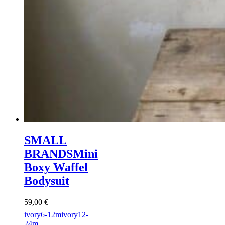
SMALL
BRANDS
Mini
Boxy Waffel
Bodysuit
59,00
€
ivory
6-12m
ivory
12-
24m