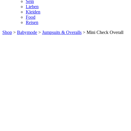
Sein
Lieben
Kleiden
Food
Reisen
Shop
>
Babymode
>
Jumpsuits & Overalls
> Mini Check Overall