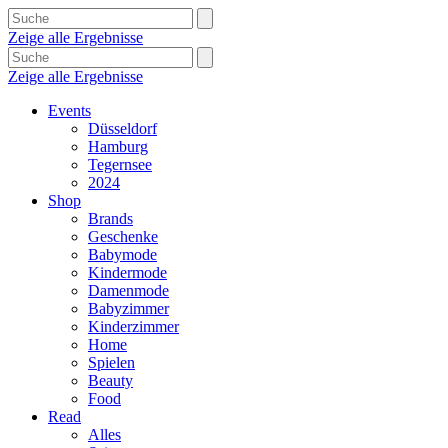
Zeige alle Ergebnisse
Zeige alle Ergebnisse
Events
Düsseldorf
Hamburg
Tegernsee
2024
Shop
Brands
Geschenke
Babymode
Kindermode
Damenmode
Babyzimmer
Kinderzimmer
Home
Spielen
Beauty
Food
Read
Alles