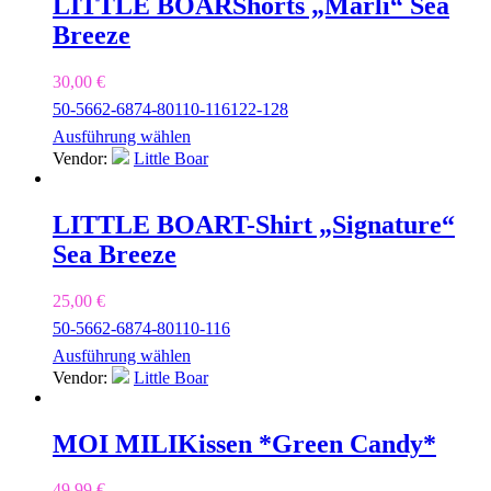
LITTLE BOAR
Shorts „Marli“ Sea
Breeze
30,00
€
50-56
62-68
74-80
110-116
122-128
Ausführung wählen
Vendor:
Little Boar
LITTLE BOAR
T-Shirt „Signature“
Sea Breeze
25,00
€
50-56
62-68
74-80
110-116
Ausführung wählen
Vendor:
Little Boar
MOI MILI
Kissen *Green Candy*
49,99
€