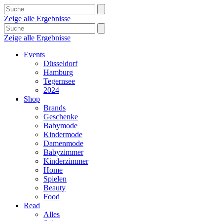
Zeige alle Ergebnisse
Zeige alle Ergebnisse
Events
Düsseldorf
Hamburg
Tegernsee
2024
Shop
Brands
Geschenke
Babymode
Kindermode
Damenmode
Babyzimmer
Kinderzimmer
Home
Spielen
Beauty
Food
Read
Alles