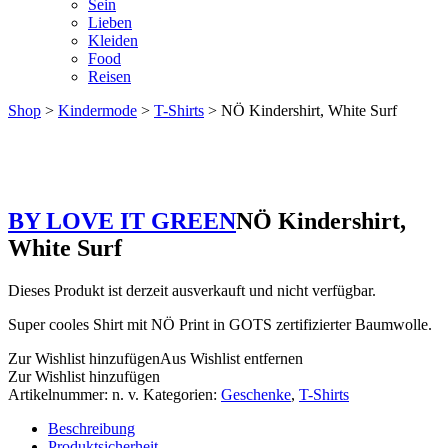
Sein
Lieben
Kleiden
Food
Reisen
Shop
>
Kindermode
>
T-Shirts
> NÖ Kindershirt, White Surf
BY LOVE IT GREEN
NÖ Kindershirt,
White Surf
Dieses Produkt ist derzeit ausverkauft und nicht verfügbar.
Super cooles Shirt mit NÖ Print in GOTS zertifizierter Baumwolle.
Zur Wishlist hinzufügen
Aus Wishlist entfernen
Zur Wishlist hinzufügen
Artikelnummer:
n. v.
Kategorien:
Geschenke
,
T-Shirts
Beschreibung
Produktsicherheit