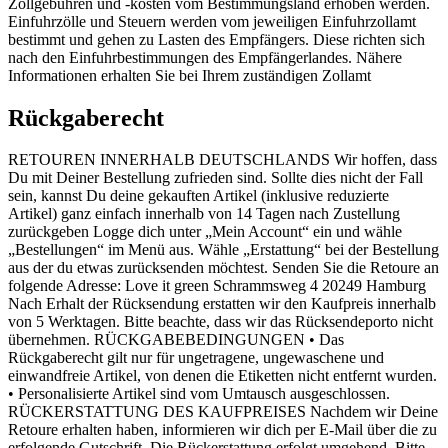
Zollgebühren und -kosten vom Bestimmungsland erhoben werden.
Einfuhrzölle und Steuern werden vom jeweiligen Einfuhrzollamt
bestimmt und gehen zu Lasten des Empfängers. Diese richten sich
nach den Einfuhrbestimmungen des Empfängerlandes. Nähere
Informationen erhalten Sie bei Ihrem zuständigen Zollamt
Rückgaberecht
RETOUREN INNERHALB DEUTSCHLANDS Wir hoffen, dass
Du mit Deiner Bestellung zufrieden sind. Sollte dies nicht der Fall
sein, kannst Du deine gekauften Artikel (inklusive reduzierte
Artikel) ganz einfach innerhalb von 14 Tagen nach Zustellung
zurückgeben Logge dich unter „Mein Account“ ein und wähle
„Bestellungen“ im Menü aus. Wähle „Erstattung“ bei der Bestellung
aus der du etwas zurücksenden möchtest. Senden Sie die Retoure an
folgende Adresse: Love it green Schrammsweg 4 20249 Hamburg
Nach Erhalt der Rücksendung erstatten wir den Kaufpreis innerhalb
von 5 Werktagen. Bitte beachte, dass wir das Rücksendeporto nicht
übernehmen. RÜCKGABEBEDINGUNGEN • Das
Rückgaberecht gilt nur für ungetragene, ungewaschene und
einwandfreie Artikel, von denen die Etiketten nicht entfernt wurden.
• Personalisierte Artikel sind vom Umtausch ausgeschlossen.
RÜCKERSTATTUNG DES KAUFPREISES Nachdem wir Deine
Retoure erhalten haben, informieren wir dich per E-Mail über die zu
erfolgende Gutschrift. Die Rückerstattung erfolgt umgehend. Bitte