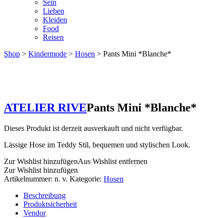
Sein
Lieben
Kleiden
Food
Reisen
Shop
>
Kindermode
>
Hosen
> Pants Mini *Blanche*
ATELIER RIVE
Pants Mini *Blanche*
Dieses Produkt ist derzeit ausverkauft und nicht verfügbar.
Lässige Hose im Teddy Stil, bequemen und stylischen Look.
Zur Wishlist hinzufügen
Aus Wishlist entfernen
Zur Wishlist hinzufügen
Artikelnummer:
n. v.
Kategorie:
Hosen
Beschreibung
Produktsicherheit
Vendor