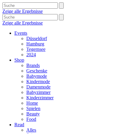
Zeige alle Ergebnisse
Zeige alle Ergebnisse
Events
Düsseldorf
Hamburg
Tegernsee
2024
Shop
Brands
Geschenke
Babymode
Kindermode
Damenmode
Babyzimmer
Kinderzimmer
Home
Spielen
Beauty
Food
Read
Alles