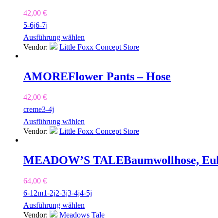
42,00
€
5-6j
6-7j
Ausführung wählen
Vendor:
Little Foxx Concept Store
AMORE
Flower Pants – Hose
42,00
€
creme
3-4j
Ausführung wählen
Vendor:
Little Foxx Concept Store
MEADOW’S TALE
Baumwollhose, Eu
64,00
€
6-12m
1-2j
2-3j
3-4j
4-5j
Ausführung wählen
Vendor:
Meadows Tale