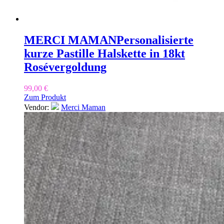
MERCI MAMAN
Personalisierte
kurze Pastille Halskette in 18kt
Rosévergoldung
99,00
€
Zum Produkt
Vendor:
Merci Maman