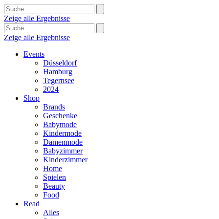
Zeige alle Ergebnisse
Zeige alle Ergebnisse
Events
Düsseldorf
Hamburg
Tegernsee
2024
Shop
Brands
Geschenke
Babymode
Kindermode
Damenmode
Babyzimmer
Kinderzimmer
Home
Spielen
Beauty
Food
Read
Alles