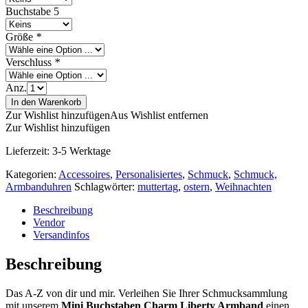
Buchstabe 5
Größe
*
Verschluss
*
Anz.
In den Warenkorb
Zur Wishlist hinzufügen
Aus Wishlist entfernen
Zur Wishlist hinzufügen
Lieferzeit:
3-5 Werktage
Kategorien:
Accessoires
,
Personalisiertes
,
Schmuck
,
Schmuck,
Armbanduhren
Schlagwörter:
muttertag
,
ostern
,
Weihnachten
Beschreibung
Vendor
Versandinfos
Beschreibung
Das A-Z von dir und mir. Verleihen Sie Ihrer Schmucksammlung
mit unserem
Mini Buchstaben Charm Liberty Armband
einen