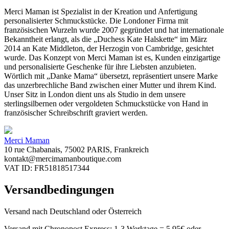
Merci Maman ist Spezialist in der Kreation und Anfertigung
personalisierter Schmuckstücke. Die Londoner Firma mit
französischen Wurzeln wurde 2007 gegründet und hat internationale
Bekanntheit erlangt, als die „Duchess Kate Halskette“ im März
2014 an Kate Middleton, der Herzogin von Cambridge, gesichtet
wurde. Das Konzept von Merci Maman ist es, Kunden einzigartige
und personalisierte Geschenke für ihre Liebsten anzubieten.
Wörtlich mit „Danke Mama“ übersetzt, repräsentiert unsere Marke
das unzerbrechliche Band zwischen einer Mutter und ihrem Kind.
Unser Sitz in London dient uns als Studio in dem unsere
sterlingsilbernen oder vergoldeten Schmuckstücke von Hand in
französischer Schreibschrift graviert werden.
Merci Maman
10 rue Chabanais, 75002 PARIS, Frankreich
kontakt@mercimamanboutique.com
VAT ID: FR51818517344
Versandbedingungen
Versand nach Deutschland oder Österreich
Versand mit Chronopost Express: 1-3 Werktage = 5,95€ oder