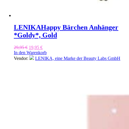
LENIKA
Happy Bärchen Anhänger
*Goldy*, Gold
Ursprünglicher
Aktueller
29,95
€
19,95
€
Preis
Preis
In den Warenkorb
war:
ist:
Vendor:
LENIKA, eine Marke der Beauty Labs GmbH
29,95 €
19,95 €.