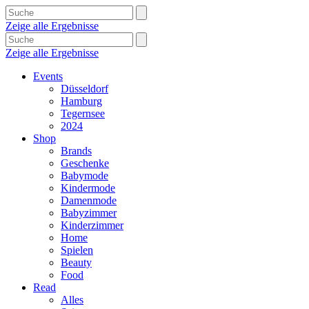
Zeige alle Ergebnisse
Zeige alle Ergebnisse
Events
Düsseldorf
Hamburg
Tegernsee
2024
Shop
Brands
Geschenke
Babymode
Kindermode
Damenmode
Babyzimmer
Kinderzimmer
Home
Spielen
Beauty
Food
Read
Alles