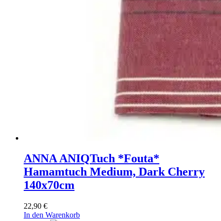
ANNA ANIQ
Tuch *Fouta*
Hamamtuch Medium, Dark Cherry
140x70cm
22,90
€
In den Warenkorb