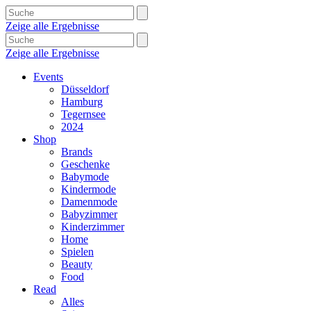
Zeige alle Ergebnisse
Zeige alle Ergebnisse
Events
Düsseldorf
Hamburg
Tegernsee
2024
Shop
Brands
Geschenke
Babymode
Kindermode
Damenmode
Babyzimmer
Kinderzimmer
Home
Spielen
Beauty
Food
Read
Alles