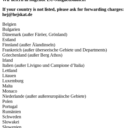
If your country is not listed, please ask for forwarding charges:
hej@hejskat.de
Belgien
Bulgarien
Dänemark (außer Färöer, Grönland)
Estland
Finnland (außer Älandinseln)
Frankreich (außer überseeische Gebiete und Departments)
Griechenland (außer Berg Athos)
Irland
Italien (außer Livigno und Campione d’Italia)
Lettland
Litauen
Luxemburg
Malta
Monaco
Niederlande (außer außereuropäische Gebiete)
Polen
Portugal
Rumänien
Schweden
Slowakei
Slowenien