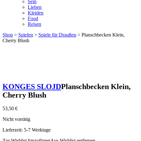
Sein
Lieben
Kleiden
Food
Reisen
Shop
>
Spielen
>
Spiele für Draußen
> Planschbecken Klein,
Cherry Blush
KONGES SLOJD
Planschbecken Klein,
Cherry Blush
53,50
€
Nicht vorrätig
Lieferzeit:
5-7 Werktage
Zur Wishlist hinzufügen
Aus Wishlist entfernen