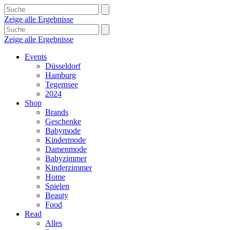
Zeige alle Ergebnisse
Zeige alle Ergebnisse
Events
Düsseldorf
Hamburg
Tegernsee
2024
Shop
Brands
Geschenke
Babymode
Kindermode
Damenmode
Babyzimmer
Kinderzimmer
Home
Spielen
Beauty
Food
Read
Alles