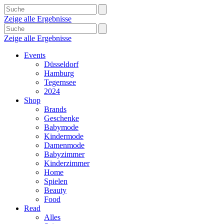
Zeige alle Ergebnisse
Zeige alle Ergebnisse
Events
Düsseldorf
Hamburg
Tegernsee
2024
Shop
Brands
Geschenke
Babymode
Kindermode
Damenmode
Babyzimmer
Kinderzimmer
Home
Spielen
Beauty
Food
Read
Alles