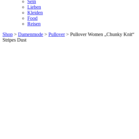
Sein
Lieben
Kleiden
Food
Reisen
Shop
>
Damenmode
>
Pullover
> Pullover Women „Chunky Knit“
Stripes Dust