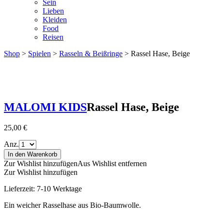
Sein
Lieben
Kleiden
Food
Reisen
Shop
>
Spielen
>
Rasseln & Beißringe
> Rassel Hase, Beige
MALOMI KIDS
Rassel Hase, Beige
25,00
€
Anz.
In den Warenkorb
Zur Wishlist hinzufügen
Aus Wishlist entfernen
Zur Wishlist hinzufügen
Lieferzeit:
7-10 Werktage
Ein weicher Rasselhase ​​aus Bio-Baumwolle.