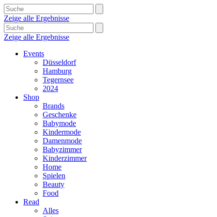
Zeige alle Ergebnisse
Zeige alle Ergebnisse
Events
Düsseldorf
Hamburg
Tegernsee
2024
Shop
Brands
Geschenke
Babymode
Kindermode
Damenmode
Babyzimmer
Kinderzimmer
Home
Spielen
Beauty
Food
Read
Alles