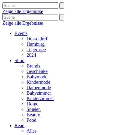
Zeige alle Ergebnisse
Zeige alle Ergebnisse
Events
Düsseldorf
Hamburg
Tegernsee
2024
Shop
Brands
Geschenke
Babymode
Kindermode
Damenmode
Babyzimmer
Kinderzimmer
Home
Spielen
Beauty
Food
Read
Alles