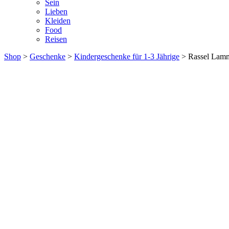
Sein
Lieben
Kleiden
Food
Reisen
Shop
>
Geschenke
>
Kindergeschenke für 1-3 Jährige
> Rassel Lam