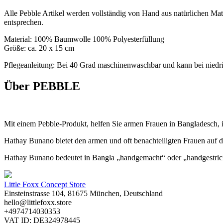
Alle Pebble Artikel werden vollständig von Hand aus natürlichen Mate
entsprechen.
Material: 100% Baumwolle 100% Polyesterfüllung
Größe: ca. 20 x 15 cm
Pflegeanleitung: Bei 40 Grad maschinenwaschbar und kann bei niedri
Über PEBBLE
Mit einem Pebble-Produkt, helfen Sie armen Frauen in Bangladesch, 
Hathay Bunano bietet den armen und oft benachteiligten Frauen auf d
Hathay Bunano bedeutet in Bangla „handgemacht“ oder „handgestrickt“
Little Foxx Concept Store
Einsteinstrasse 104, 81675 München, Deutschland
hello@littlefoxx.store
+4974714030353
VAT ID: DE324978445