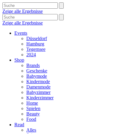
Zeige alle Ergebnisse
Zeige alle Ergebnisse
Events
Düsseldorf
Hamburg
Tegernsee
2024
Shop
Brands
Geschenke
Babymode
Kindermode
Damenmode
Babyzimmer
Kinderzimmer
Home
Spielen
Beauty
Food
Read
Alles