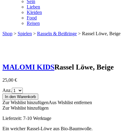
Sein
Lieben
Kleiden
Food
Reisen
Shop
>
Spielen
>
Rasseln & Beißringe
> Rassel Löwe, Beige
MALOMI KIDS
Rassel Löwe, Beige
25,00
€
Anz.
In den Warenkorb
Zur Wishlist hinzufügen
Aus Wishlist entfernen
Zur Wishlist hinzufügen
Lieferzeit:
7-10 Werktage
Ein weicher Rassel-Löwe ​​aus Bio-Baumwolle.