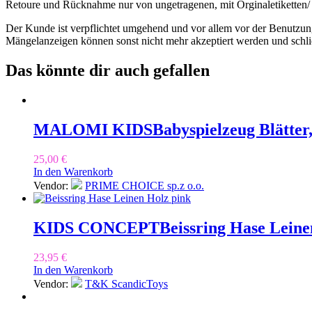
Retoure und Rücknahme nur von ungetragenen, mit Orginaletiketten/ 
Der Kunde ist verpflichtet umgehend und vor allem vor der Benutzung
Mängelanzeigen können sonst nicht mehr akzeptiert werden und schl
Das könnte dir auch gefallen
MALOMI KIDS
Babyspielzeug Blätter
25,00
€
In den Warenkorb
Vendor:
PRIME CHOICE sp.z o.o.
KIDS CONCEPT
Beissring Hase Leine
23,95
€
In den Warenkorb
Vendor:
T&K ScandicToys