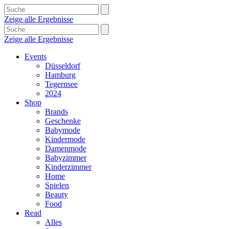
Zeige alle Ergebnisse
Zeige alle Ergebnisse
Events
Düsseldorf
Hamburg
Tegernsee
2024
Shop
Brands
Geschenke
Babymode
Kindermode
Damenmode
Babyzimmer
Kinderzimmer
Home
Spielen
Beauty
Food
Read
Alles