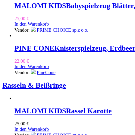
MALOMI KIDS
Babyspielzeug Blätter
25,00
€
In den Warenkorb
Vendor:
PRIME CHOICE sp.z o.o.
PINE CONE
Knisterspielzeug, Erdbee
22,00
€
In den Warenkorb
Vendor:
PineCone
Rasseln & Beißringe
MALOMI KIDS
Rassel Karotte
25,00
€
In den Warenkorb