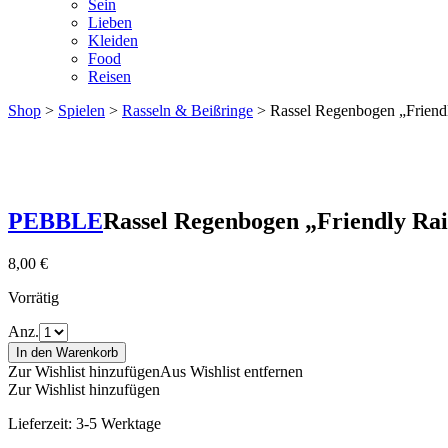
Sein
Lieben
Kleiden
Food
Reisen
Shop
>
Spielen
>
Rasseln & Beißringe
> Rassel Regenbogen „Frien
PEBBLE
Rassel Regenbogen „Friendly Ra
8,00
€
Vorrätig
Anz.
In den Warenkorb
Zur Wishlist hinzufügen
Aus Wishlist entfernen
Zur Wishlist hinzufügen
Lieferzeit:
3-5 Werktage