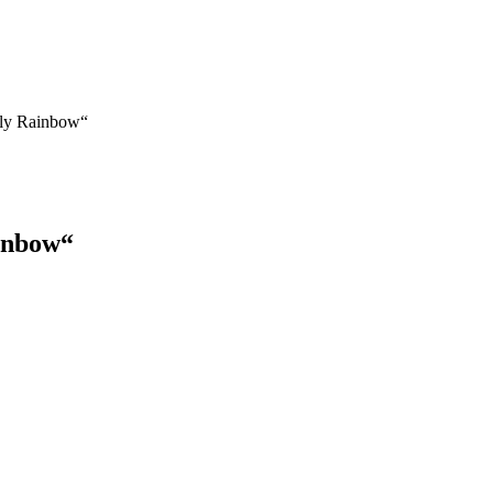
dly Rainbow“
inbow“