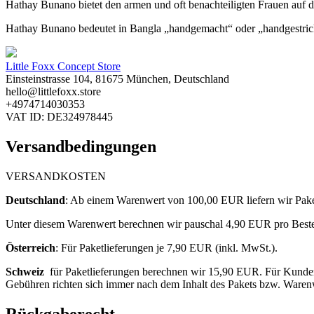
Hathay Bunano bietet den armen und oft benachteiligten Frauen auf d
Hathay Bunano bedeutet in Bangla „handgemacht“ oder „handgestrickt“
Little Foxx Concept Store
Einsteinstrasse 104, 81675 München, Deutschland
hello@littlefoxx.store
+4974714030353
VAT ID: DE324978445
Versandbedingungen
VERSANDKOSTEN
Deutschland
: ​
Ab einem Warenwert von 100,00 EUR liefern wir Paket
Unter diesem Warenwert berechnen wir pauschal 4,90
EUR pro Bestel
Österreich
: F
ür Paketlieferungen je 7,90 EUR (inkl. MwSt.).
Schweiz
für Paketlieferungen berechnen wir 15,90 EUR. Für Kunden 
Gebühren richten sich immer nach dem Inhalt des Pakets bzw. Waren