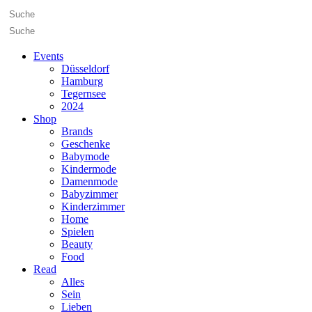
Events
Düsseldorf
Hamburg
Tegernsee
2024
Shop
Brands
Geschenke
Babymode
Kindermode
Damenmode
Babyzimmer
Kinderzimmer
Home
Spielen
Beauty
Food
Read
Alles
Sein
Lieben