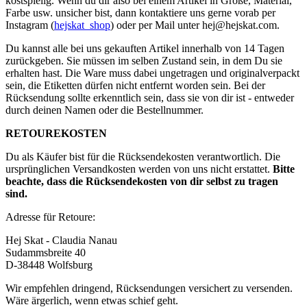
kostspielig. Wenn du dir also bei einem Artikel in Größe, Material,
Farbe usw. unsicher bist, dann kontaktiere uns gerne vorab per
Instagram (
hejskat_shop
) oder per Mail unter
hej@hejskat.com
.
Du kannst alle bei uns gekauften Artikel innerhalb von 14 Tagen
zurückgeben. Sie müssen im selben Zustand sein, in dem Du sie
erhalten hast. Die Ware muss dabei ungetragen und originalverpackt
sein, die Etiketten dürfen nicht entfernt worden sein. Bei der
Rücksendung sollte erkenntlich sein, dass sie von dir ist - entweder
durch deinen Namen oder die Bestellnummer.
RETOUREKOSTEN
Du als Käufer bist für die Rücksendekosten verantwortlich. Die
ursprünglichen Versandkosten werden von uns nicht erstattet.
Bitte
beachte, dass die Rücksendekosten von dir selbst zu tragen
sind.
Adresse für Retoure:
Hej Skat - Claudia Nanau
Sudammsbreite 40
D-38448 Wolfsburg
Wir empfehlen dringend, Rücksendungen versichert zu versenden.
Wäre ärgerlich, wenn etwas schief geht.