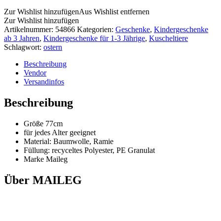
Zur Wishlist hinzufügen
Aus Wishlist entfernen
Zur Wishlist hinzufügen
Artikelnummer:
54866
Kategorien:
Geschenke
,
Kindergeschenke
ab 3 Jahren
,
Kindergeschenke für 1-3 Jährige
,
Kuscheltiere
Schlagwort:
ostern
Beschreibung
Vendor
Versandinfos
Beschreibung
Größe 77cm
für jedes Alter geeignet
Material: Baumwolle, Ramie
Füllung: recyceltes Polyester, PE Granulat
Marke Maileg
Über MAILEG