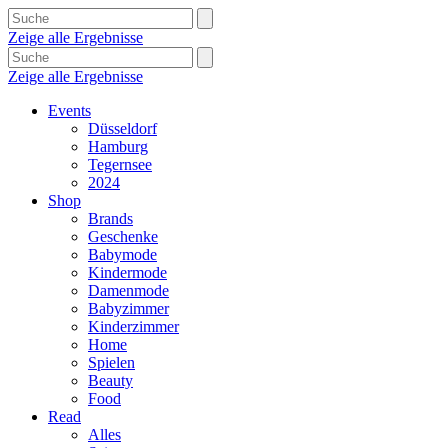
Zeige alle Ergebnisse
Zeige alle Ergebnisse
Events
Düsseldorf
Hamburg
Tegernsee
2024
Shop
Brands
Geschenke
Babymode
Kindermode
Damenmode
Babyzimmer
Kinderzimmer
Home
Spielen
Beauty
Food
Read
Alles