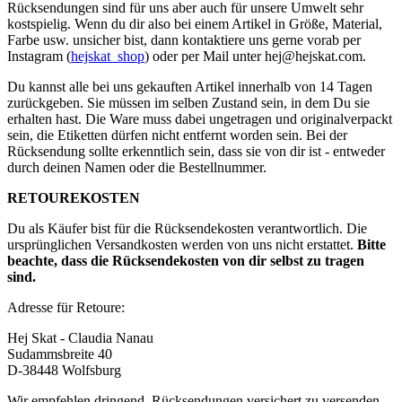
Rücksendungen sind für uns aber auch für unsere Umwelt sehr
kostspielig. Wenn du dir also bei einem Artikel in Größe, Material,
Farbe usw. unsicher bist, dann kontaktiere uns gerne vorab per
Instagram (
hejskat_shop
) oder per Mail unter
hej@hejskat.com
.
Du kannst alle bei uns gekauften Artikel innerhalb von 14 Tagen
zurückgeben. Sie müssen im selben Zustand sein, in dem Du sie
erhalten hast. Die Ware muss dabei ungetragen und originalverpackt
sein, die Etiketten dürfen nicht entfernt worden sein. Bei der
Rücksendung sollte erkenntlich sein, dass sie von dir ist - entweder
durch deinen Namen oder die Bestellnummer.
RETOUREKOSTEN
Du als Käufer bist für die Rücksendekosten verantwortlich. Die
ursprünglichen Versandkosten werden von uns nicht erstattet.
Bitte
beachte, dass die Rücksendekosten von dir selbst zu tragen
sind.
Adresse für Retoure:
Hej Skat - Claudia Nanau
Sudammsbreite 40
D-38448 Wolfsburg
Wir empfehlen dringend, Rücksendungen versichert zu versenden.