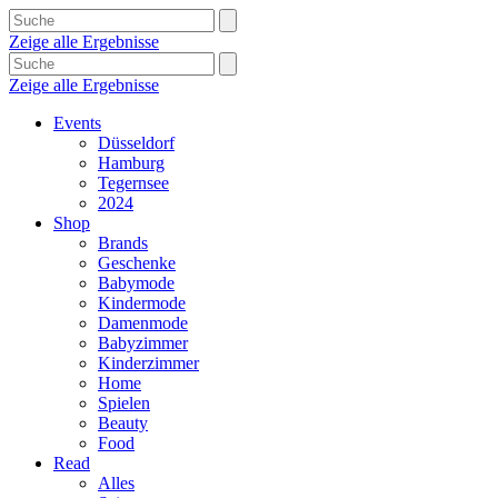
Zeige alle Ergebnisse
Zeige alle Ergebnisse
Events
Düsseldorf
Hamburg
Tegernsee
2024
Shop
Brands
Geschenke
Babymode
Kindermode
Damenmode
Babyzimmer
Kinderzimmer
Home
Spielen
Beauty
Food
Read
Alles