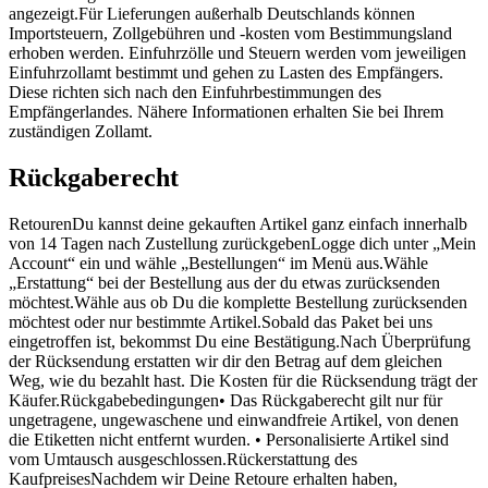
angezeigt.Für Lieferungen außerhalb Deutschlands können
Importsteuern, Zollgebühren und -kosten vom Bestimmungsland
erhoben werden. Einfuhrzölle und Steuern werden vom jeweiligen
Einfuhrzollamt bestimmt und gehen zu Lasten des Empfängers.
Diese richten sich nach den Einfuhrbestimmungen des
Empfängerlandes. Nähere Informationen erhalten Sie bei Ihrem
zuständigen Zollamt.
Rückgaberecht
RetourenDu kannst deine gekauften Artikel ganz einfach innerhalb
von 14 Tagen nach Zustellung zurückgebenLogge dich unter „Mein
Account“ ein und wähle „Bestellungen“ im Menü aus.Wähle
„Erstattung“ bei der Bestellung aus der du etwas zurücksenden
möchtest.Wähle aus ob Du die komplette Bestellung zurücksenden
möchtest oder nur bestimmte Artikel.Sobald das Paket bei uns
eingetroffen ist, bekommst Du eine Bestätigung.Nach Überprüfung
der Rücksendung erstatten wir dir den Betrag auf dem gleichen
Weg, wie du bezahlt hast. Die Kosten für die Rücksendung trägt der
Käufer.Rückgabebedingungen• Das Rückgaberecht gilt nur für
ungetragene, ungewaschene und einwandfreie Artikel, von denen
die Etiketten nicht entfernt wurden. • Personalisierte Artikel sind
vom Umtausch ausgeschlossen.Rückerstattung des
KaufpreisesNachdem wir Deine Retoure erhalten haben,