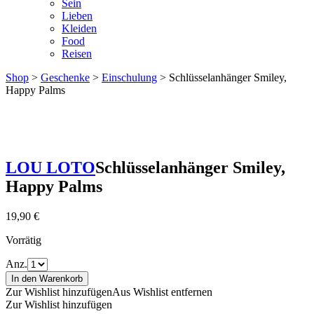
Sein
Lieben
Kleiden
Food
Reisen
Shop
>
Geschenke
>
Einschulung
> Schlüsselanhänger Smiley,
Happy Palms
LOU LOTO
Schlüsselanhänger Smiley,
Happy Palms
19,90
€
Vorrätig
Anz.
In den Warenkorb
Zur Wishlist hinzufügen
Aus Wishlist entfernen
Zur Wishlist hinzufügen