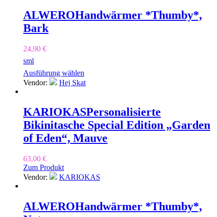
ALWERO
Handwärmer *Thumby*,
Bark
24,90
€
s
m
l
Ausführung wählen
Vendor:
Hej Skat
KARIOKAS
Personalisierte
Bikinitasche Special Edition „Garden
of Eden“, Mauve
63,00
€
Zum Produkt
Vendor:
KARIOKAS
ALWERO
Handwärmer *Thumby*,