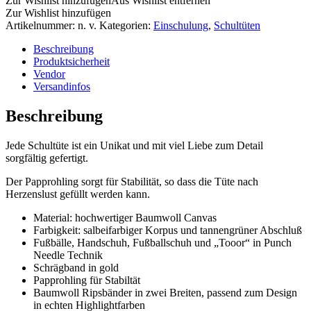
Zur Wishlist hinzufügen
Aus Wishlist entfernen
Zur Wishlist hinzufügen
Artikelnummer:
n. v.
Kategorien:
Einschulung
,
Schultüten
Beschreibung
Produktsicherheit
Vendor
Versandinfos
Beschreibung
Jede Schultüte ist ein Unikat und mit viel Liebe zum Detail
sorgfältig gefertigt.
Der Papprohling sorgt für Stabilität, so dass die Tüte nach
Herzenslust gefüllt werden kann.
Material: hochwertiger Baumwoll Canvas
Farbigkeit: salbeifarbiger Korpus und tannengrüner Abschluß
Fußbälle, Handschuh, Fußballschuh und „Tooor“ in Punch
Needle Technik
Schrägband in gold
Papprohling für Stabiltät
Baumwoll Ripsbänder in zwei Breiten, passend zum Design
in echten Highlightfarben