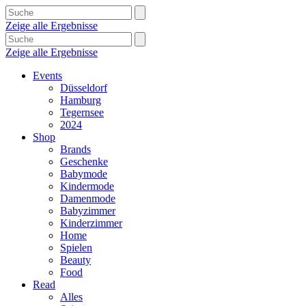
Zeige alle Ergebnisse
Zeige alle Ergebnisse
Events
Düsseldorf
Hamburg
Tegernsee
2024
Shop
Brands
Geschenke
Babymode
Kindermode
Damenmode
Babyzimmer
Kinderzimmer
Home
Spielen
Beauty
Food
Read
Alles