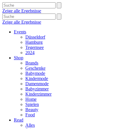
Zeige alle Ergebnisse
Zeige alle Ergebnisse
Events
Düsseldorf
Hamburg
Tegernsee
2024
Shop
Brands
Geschenke
Babymode
Kindermode
Damenmode
Babyzimmer
Kinderzimmer
Home
Spielen
Beauty
Food
Read
Alles