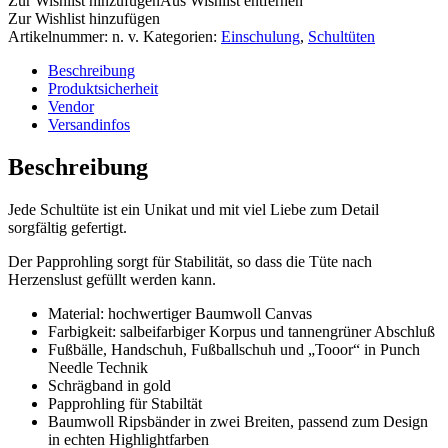
Zur Wishlist hinzufügen
Aus Wishlist entfernen
Zur Wishlist hinzufügen
Artikelnummer:
n. v.
Kategorien:
Einschulung
,
Schultüten
Beschreibung
Produktsicherheit
Vendor
Versandinfos
Beschreibung
Jede Schultüte ist ein Unikat und mit viel Liebe zum Detail
sorgfältig gefertigt.
Der Papprohling sorgt für Stabilität, so dass die Tüte nach
Herzenslust gefüllt werden kann.
Material: hochwertiger Baumwoll Canvas
Farbigkeit: salbeifarbiger Korpus und tannengrüner Abschluß
Fußbälle, Handschuh, Fußballschuh und „Tooor“ in Punch
Needle Technik
Schrägband in gold
Papprohling für Stabiltät
Baumwoll Ripsbänder in zwei Breiten, passend zum Design
in echten Highlightfarben