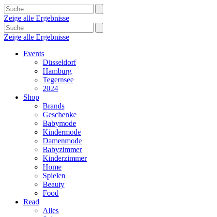
Zeige alle Ergebnisse
Zeige alle Ergebnisse
Events
Düsseldorf
Hamburg
Tegernsee
2024
Shop
Brands
Geschenke
Babymode
Kindermode
Damenmode
Babyzimmer
Kinderzimmer
Home
Spielen
Beauty
Food
Read
Alles