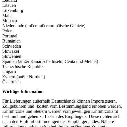
Lettland
Litauen
Luxemburg
Malta
Monaco
Niederlande (außer außereuropäische Gebiete)
Polen
Portugal
Rumänien
Schweden
Slowakei
Slowenien
Spanien (außer Kanarische Inseln, Ceuta und Melilla)
Tschechische Republik
Ungarn
Zypern (außer Nordteil)
Österreich
Wichtige Information
Für Lieferungen außerhalb Deutschlands können Importsteuern,
Zollgebühren und -kosten vom Bestimmungsland erhoben werden.
Einfuhrzölle und Steuern werden vom jeweiligen Einfuhrzollamt
bestimmt und gehen zu Lasten des Empfängers. Diese richten sich
nach den Einfuhrbestimmungen des Empfängerlandes. Nähere
Informationen erhalten Sie bei Ihrem zuständigen Zollamt.