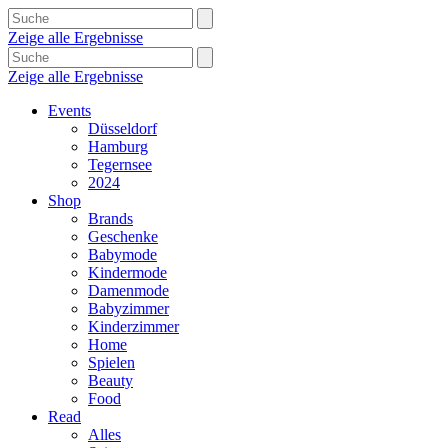
Zeige alle Ergebnisse
Zeige alle Ergebnisse
Events
Düsseldorf
Hamburg
Tegernsee
2024
Shop
Brands
Geschenke
Babymode
Kindermode
Damenmode
Babyzimmer
Kinderzimmer
Home
Spielen
Beauty
Food
Read
Alles