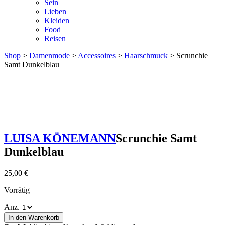
Sein
Lieben
Kleiden
Food
Reisen
Shop
>
Damenmode
>
Accessoires
>
Haarschmuck
> Scrunchie
Samt Dunkelblau
LUISA KÖNEMANN
Scrunchie Samt
Dunkelblau
25,00
€
Vorrätig
Anz.
In den Warenkorb