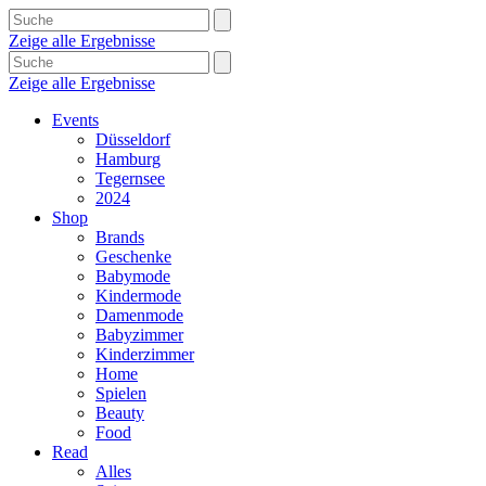
Zeige alle Ergebnisse
Zeige alle Ergebnisse
Events
Düsseldorf
Hamburg
Tegernsee
2024
Shop
Brands
Geschenke
Babymode
Kindermode
Damenmode
Babyzimmer
Kinderzimmer
Home
Spielen
Beauty
Food
Read
Alles