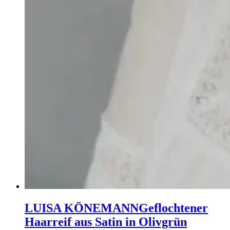
LUISA KÖNEMANN
Geflochtener
Haarreif aus Satin in Olivgrün