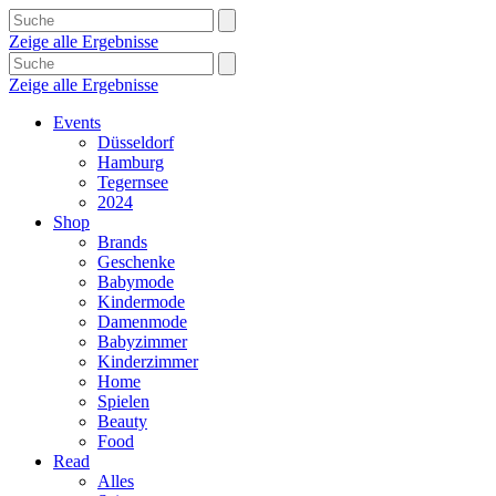
Zeige alle Ergebnisse
Zeige alle Ergebnisse
Events
Düsseldorf
Hamburg
Tegernsee
2024
Shop
Brands
Geschenke
Babymode
Kindermode
Damenmode
Babyzimmer
Kinderzimmer
Home
Spielen
Beauty
Food
Read
Alles