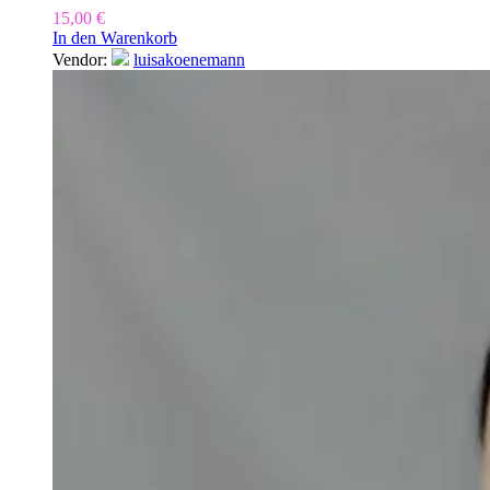
15,00
€
In den Warenkorb
Vendor:
luisakoenemann