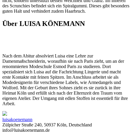
nicht, sondern unterstützt dessen Weichheit und Glanz. Im Inneren
des Scrunchies befindet sich ein Spiralgummi. Dieses gibt besonders
guten Halt und verhindert zudem Haarbruch.
Über LUISA KÖNEMANN
Nach dem Abitur absolviert Luisa eine Lehre zur
Damenmaßschneiderin, woraufhin sie nach Paris zieht, um an der
renommierten Modeschule Esmod Paris zu studieren. Dort
spezialisiert sich Luisa auf die Fachrichtung Lingerie und macht
erste Kontakte mit feinen Spitzen. Im Anschluss arbeitet sie als
Modedesignerin für verschiedene Labels, wie Armedangels und
Wolford. Mit der Geburt ihres Sohnes zieht es sie zurück in ihre
Heimat Köln und erfüllt sich nach der Elternzeit den Traum vom
eigenen Atelier. Der Umgang mit edlen Stoffen ist essentiell für ihre
Arbeit.
luisakoenemann
Zülpicher Straße 240, 50937 Köln, Deutschland
info@luisakoenemann.de