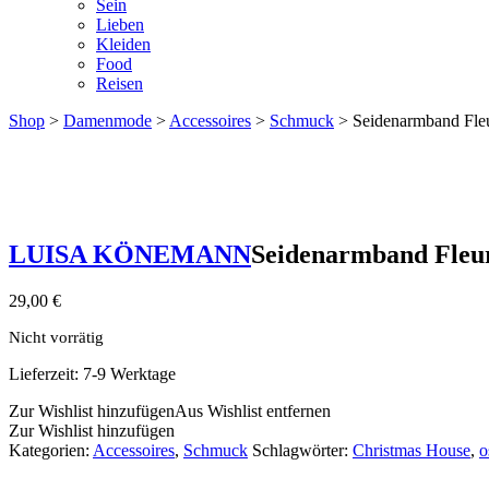
Sein
Lieben
Kleiden
Food
Reisen
Shop
>
Damenmode
>
Accessoires
>
Schmuck
> Seidenarmband Fleu
LUISA KÖNEMANN
Seidenarmband Fleur
29,00
€
Nicht vorrätig
Lieferzeit:
7-9 Werktage
Zur Wishlist hinzufügen
Aus Wishlist entfernen
Zur Wishlist hinzufügen
Kategorien:
Accessoires
,
Schmuck
Schlagwörter:
Christmas House
,
o