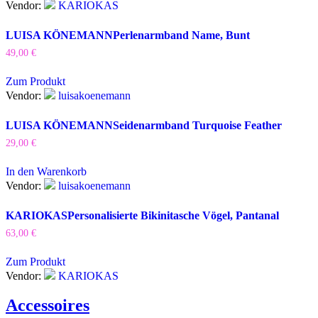
Vendor:
KARIOKAS
LUISA KÖNEMANN
Perlenarmband Name, Bunt
49,00
€
Zum Produkt
Vendor:
luisakoenemann
LUISA KÖNEMANN
Seidenarmband Turquoise Feather
29,00
€
In den Warenkorb
Vendor:
luisakoenemann
KARIOKAS
Personalisierte Bikinitasche Vögel, Pantanal
63,00
€
Zum Produkt
Vendor:
KARIOKAS
Accessoires