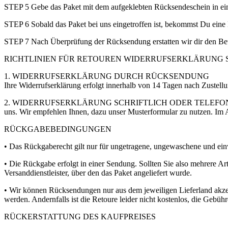
STEP 5 Gebe das Paket mit dem aufgeklebten Rücksendeschein in einer
STEP 6 Sobald das Paket bei uns eingetroffen ist, bekommst Du eine 
STEP 7 Nach Überprüfung der Rücksendung erstatten wir dir den Bet
RICHTLINIEN FÜR RETOUREN WIDERRUFSERKLÄRUNG Sollten Sie Ih
1. WIDERRUFSERKLÄRUNG DURCH RÜCKSENDUNG
Ihre Widerrufserklärung erfolgt innerhalb von 14 Tagen nach Zustell
2. WIDERRUFSERKLÄRUNG SCHRIFTLICH ODER TELEFONISCH Ihre Wider
uns. Wir empfehlen Ihnen, dazu unser Musterformular zu nutzen. Im A
RÜCKGABEBEDINGUNGEN
• Das Rückgaberecht gilt nur für ungetragene, ungewaschene und einw
• Die Rückgabe erfolgt in einer Sendung. Sollten Sie also mehrere A
Versanddienstleister, über den das Paket angeliefert wurde.
• Wir können Rücksendungen nur aus dem jeweiligen Lieferland akzep
werden. Andernfalls ist die Retoure leider nicht kostenlos, die Gebü
RÜCKERSTATTUNG DES KAUFPREISES