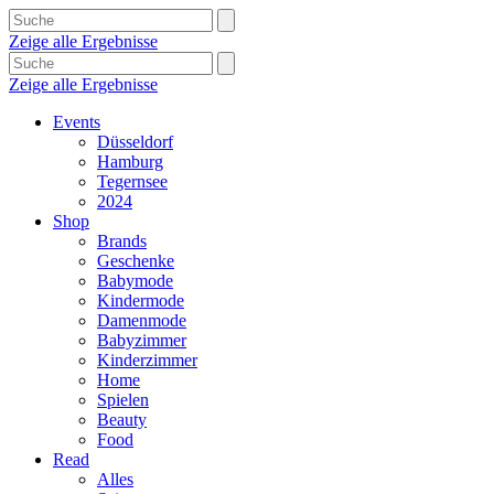
Zeige alle Ergebnisse
Zeige alle Ergebnisse
Events
Düsseldorf
Hamburg
Tegernsee
2024
Shop
Brands
Geschenke
Babymode
Kindermode
Damenmode
Babyzimmer
Kinderzimmer
Home
Spielen
Beauty
Food
Read
Alles