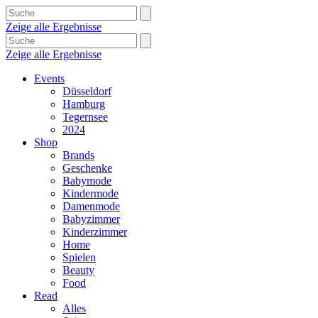
Zeige alle Ergebnisse
Zeige alle Ergebnisse
Events
Düsseldorf
Hamburg
Tegernsee
2024
Shop
Brands
Geschenke
Babymode
Kindermode
Damenmode
Babyzimmer
Kinderzimmer
Home
Spielen
Beauty
Food
Read
Alles