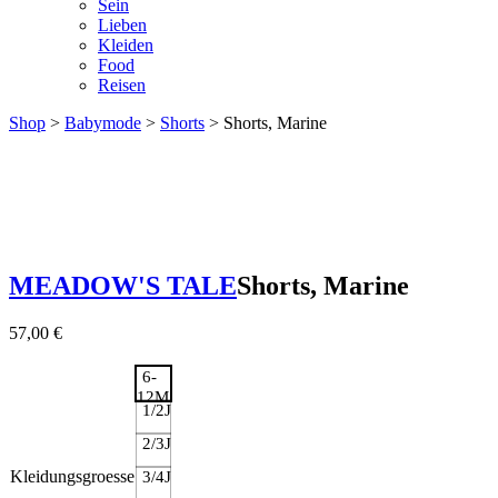
Sein
Lieben
Kleiden
Food
Reisen
Shop
>
Babymode
>
Shorts
> Shorts, Marine
MEADOW'S TALE
Shorts, Marine
57,00
€
6-
12M
1/2J
2/3J
Kleidungsgroesse
3/4J