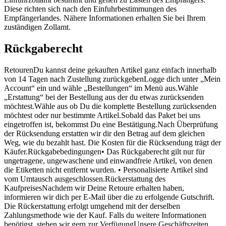
Diese richten sich nach den Einfuhrbestimmungen des
Empfängerlandes. Nähere Informationen erhalten Sie bei Ihrem
zuständigen Zollamt.
Rückgaberecht
RetourenDu kannst deine gekauften Artikel ganz einfach innerhalb
von 14 Tagen nach Zustellung zurückgebenLogge dich unter „Mein
Account“ ein und wähle „Bestellungen“ im Menü aus.Wähle
„Erstattung“ bei der Bestellung aus der du etwas zurücksenden
möchtest.Wähle aus ob Du die komplette Bestellung zurücksenden
möchtest oder nur bestimmte Artikel.Sobald das Paket bei uns
eingetroffen ist, bekommst Du eine Bestätigung.Nach Überprüfung
der Rücksendung erstatten wir dir den Betrag auf dem gleichen
Weg, wie du bezahlt hast. Die Kosten für die Rücksendung trägt der
Käufer.Rückgabebedingungen• Das Rückgaberecht gilt nur für
ungetragene, ungewaschene und einwandfreie Artikel, von denen
die Etiketten nicht entfernt wurden. • Personalisierte Artikel sind
vom Umtausch ausgeschlossen.Rückerstattung des
KaufpreisesNachdem wir Deine Retoure erhalten haben,
informieren wir dich per E-Mail über die zu erfolgende Gutschrift.
Die Rückerstattung erfolgt umgehend mit der derselben
Zahlungsmethode wie der Kauf. Falls du weitere Informationen
benötigst, stehen wir gern zur VerfügungUnsere Geschäftszeiten