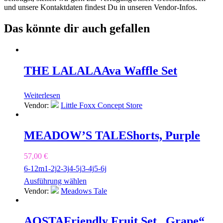
und unsere Kontaktdaten findest Du in unseren Vendor-Infos.
Das könnte dir auch gefallen
THE LALALA
Ava Waffle Set
Weiterlesen
Vendor:
Little Foxx Concept Store
MEADOW’S TALE
Shorts, Purple
57,00
€
6-12m
1-2j
2-3j
4-5j
3-4j
5-6j
Ausführung wählen
Vendor:
Meadows Tale
AOSTA
Friendly Fruit Set „Grape“