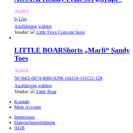
39,00
€
6-12m
Ausführung wählen
Vendor:
Little Foxx Concept Store
LITTLE BOAR
Shorts „Marli“ Sandy
Toes
30,00
€
50-56
62-68
74-80
86-92
98-104
110-116
122-128
Ausführung wählen
Vendor:
Little Boar
Kontakt
Mein Account
Impressum
Datenschutzerklärung
AGB