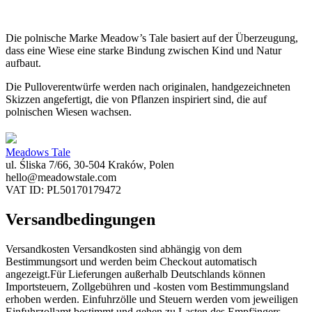
Die polnische Marke Meadow’s Tale basiert auf der Überzeugung,
dass eine Wiese eine starke Bindung zwischen Kind und Natur
aufbaut.
Die Pulloverentwürfe werden nach originalen, handgezeichneten
Skizzen angefertigt, die von Pflanzen inspiriert sind, die auf
polnischen Wiesen wachsen.
Meadows Tale
ul. Śliska 7/66, 30-504 Kraków, Polen
hello@meadowstale.com
VAT ID: PL50170179472
Versandbedingungen
Versandkosten Versandkosten sind abhängig von dem
Bestimmungsort und werden beim Checkout automatisch
angezeigt.Für Lieferungen außerhalb Deutschlands können
Importsteuern, Zollgebühren und -kosten vom Bestimmungsland
erhoben werden. Einfuhrzölle und Steuern werden vom jeweiligen
Einfuhrzollamt bestimmt und gehen zu Lasten des Empfängers.