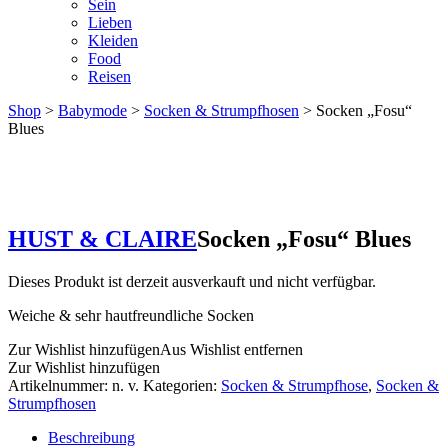
Sein
Lieben
Kleiden
Food
Reisen
Shop
>
Babymode
>
Socken & Strumpfhosen
> Socken „Fosu“
Blues
HUST & CLAIRE
Socken „Fosu“ Blues
Dieses Produkt ist derzeit ausverkauft und nicht verfügbar.
Weiche & sehr hautfreundliche Socken
Zur Wishlist hinzufügen
Aus Wishlist entfernen
Zur Wishlist hinzufügen
Artikelnummer:
n. v.
Kategorien:
Socken & Strumpfhose
,
Socken &
Strumpfhosen
Beschreibung