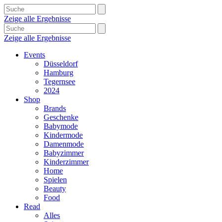
Zeige alle Ergebnisse
Zeige alle Ergebnisse
Events
Düsseldorf
Hamburg
Tegernsee
2024
Shop
Brands
Geschenke
Babymode
Kindermode
Damenmode
Babyzimmer
Kinderzimmer
Home
Spielen
Beauty
Food
Read
Alles