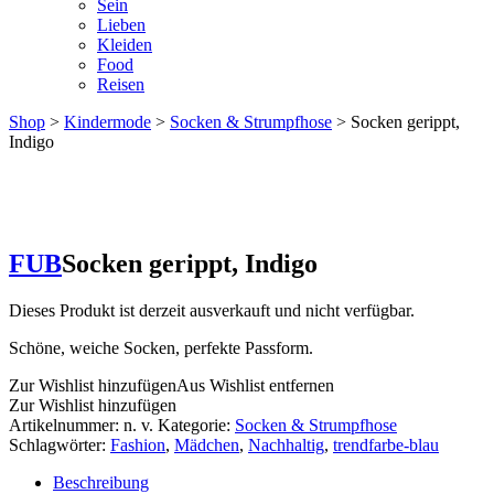
Sein
Lieben
Kleiden
Food
Reisen
Shop
>
Kindermode
>
Socken & Strumpfhose
> Socken gerippt,
Indigo
FUB
Socken gerippt, Indigo
Dieses Produkt ist derzeit ausverkauft und nicht verfügbar.
Schöne, weiche Socken, perfekte Passform.
Zur Wishlist hinzufügen
Aus Wishlist entfernen
Zur Wishlist hinzufügen
Artikelnummer:
n. v.
Kategorie:
Socken & Strumpfhose
Schlagwörter:
Fashion
,
Mädchen
,
Nachhaltig
,
trendfarbe-blau
Beschreibung