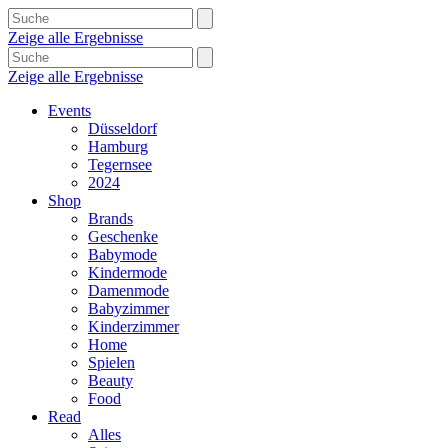
Zeige alle Ergebnisse
Zeige alle Ergebnisse
Events
Düsseldorf
Hamburg
Tegernsee
2024
Shop
Brands
Geschenke
Babymode
Kindermode
Damenmode
Babyzimmer
Kinderzimmer
Home
Spielen
Beauty
Food
Read
Alles