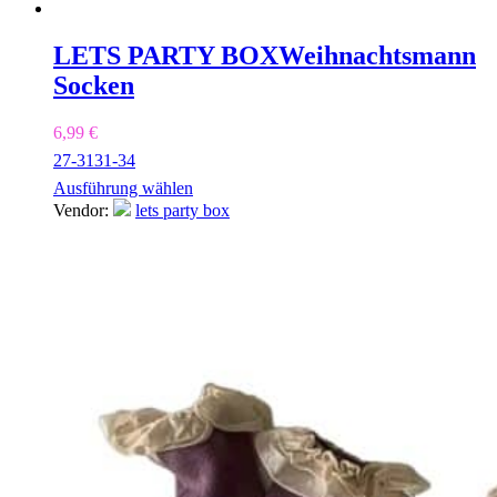
LETS PARTY BOX
Weihnachtsmann
Socken
6,99
€
27-31
31-34
Ausführung wählen
Vendor:
lets party box