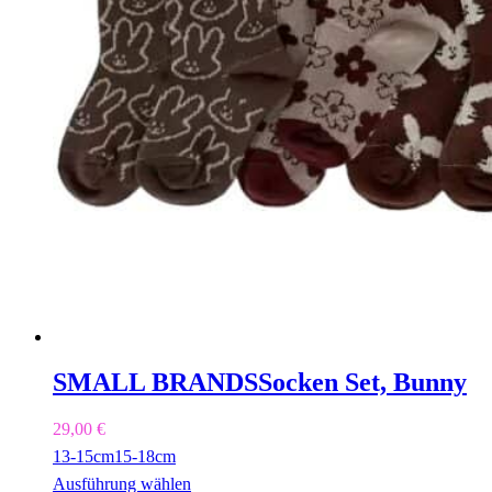
SMALL BRANDS
Socken Set, Bunny
29,00
€
13-15cm
15-18cm
Ausführung wählen