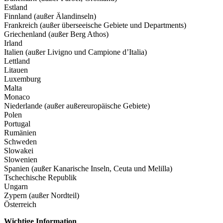
Estland
Finnland (außer Älandinseln)
Frankreich (außer überseeische Gebiete und Departments)
Griechenland (außer Berg Athos)
Irland
Italien (außer Livigno und Campione d’Italia)
Lettland
Litauen
Luxemburg
Malta
Monaco
Niederlande (außer außereuropäische Gebiete)
Polen
Portugal
Rumänien
Schweden
Slowakei
Slowenien
Spanien (außer Kanarische Inseln, Ceuta und Melilla)
Tschechische Republik
Ungarn
Zypern (außer Nordteil)
Österreich
Wichtige Information