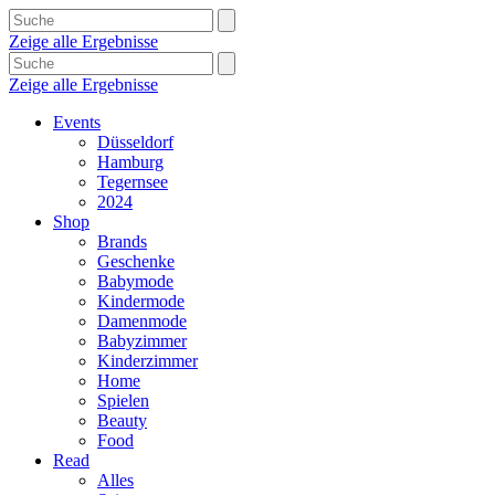
Zeige alle Ergebnisse
Zeige alle Ergebnisse
Events
Düsseldorf
Hamburg
Tegernsee
2024
Shop
Brands
Geschenke
Babymode
Kindermode
Damenmode
Babyzimmer
Kinderzimmer
Home
Spielen
Beauty
Food
Read
Alles