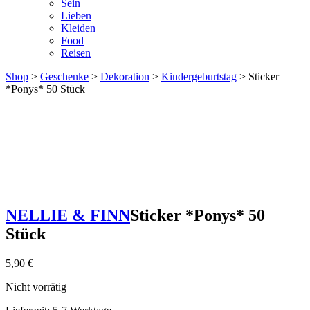
Sein
Lieben
Kleiden
Food
Reisen
Shop
>
Geschenke
>
Dekoration
>
Kindergeburtstag
> Sticker
*Ponys* 50 Stück
NELLIE & FINN
Sticker *Ponys* 50
Stück
5,90
€
Nicht vorrätig