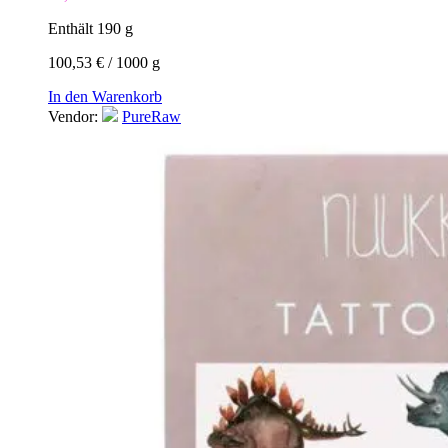
Enthält 190
g
100,53
€
/
1000
g
In den Warenkorb
Vendor:
PureRaw