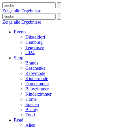
Zeige alle Ergebnisse
Zeige alle Ergebnisse
Events
Düsseldorf
Hamburg
Tegernsee
2024
Shop
Brands
Geschenke
Babymode
Kindermode
Damenmode
Babyzimmer
Kinderzimmer
Home
Spielen
Beauty
Food
Read
Alles