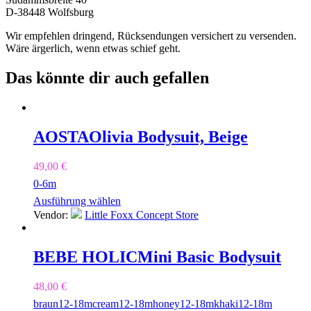
D-38448 Wolfsburg
Wir empfehlen dringend, Rücksendungen versichert zu versenden.
Wäre ärgerlich, wenn etwas schief geht.
Das könnte dir auch gefallen
AOSTA
Olivia Bodysuit, Beige
49,00
€
0-6m
Ausführung wählen
Vendor:
Little Foxx Concept Store
BEBE HOLIC
Mini Basic Bodysuit
48,00
€
braun
12-18m
cream
12-18m
honey
12-18m
khaki
12-18m