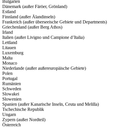
Bulgarien
Dänemark (außer Färöer, Grönland)
Estland
Finnland (außer Älandinseln)
Frankreich (außer überseeische Gebiete und Departments)
Griechenland (außer Berg Athos)
Irland
Italien (außer Livigno und Campione d’Italia)
Lettland
Litauen
Luxemburg
Malta
Monaco
Niederlande (außer außereuropäische Gebiete)
Polen
Portugal
Rumänien
Schweden
Slowakei
Slowenien
Spanien (außer Kanarische Inseln, Ceuta und Melilla)
Tschechische Republik
Ungarn
Zypern (außer Nordteil)
Österreich