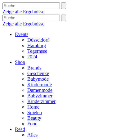
Zeige alle Ergebnisse
Zeige alle Ergebnisse
Events
Düsseldorf
Hamburg
Tegernsee
2024
Shop
Brands
Geschenke
Babymode
Kindermode
Damenmode
Babyzimmer
Kinderzimmer
Home
Spielen
Beauty
Food
Read
Alles