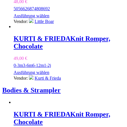
48,00
€
50
56
62
68
74
80
86
92
Ausführung wählen
Vendor:
Little Boar
KURTI & FRIEDA
Knit Romper,
Chocolate
49,00
€
0-3m
3-6m
6-12m
1-2j
Ausführung wählen
Vendor:
Kurti & Frieda
Bodies & Strampler
KURTI & FRIEDA
Knit Romper,
Chocolate